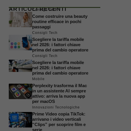
ARTICOLI RECENTI
Consigli Tech
Come costruire una beauty
routine efficace in pochi
passaggi
Consigli Tech
Scegliere la tariffa mobile
nel 2026: i fattori chiave
prima del cambio operatore
Consigli Tech
Scegliere la tariffa mobile
nel 2026: i fattori chiave
prima del cambio operatore
Mobile
Perplexity trasforma il Mac
in un assistente AI sempre
attivo: arriva la nuova app
per macOS
Innovazioni Tecnologiche
Prime Video copia TikTok:
arrivano i video verticali
“Clips” per scoprire film e
serie