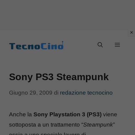
Vai
al
Menu
contenuto
Sony PS3 Steampunk
Giugno 29, 2009
di
redazione tecnocino
Anche la
Sony Playstation 3 (PS3)
viene
sottoposta a un trattamento “
Steampunk
”
ossia a uno speciale lavoro di