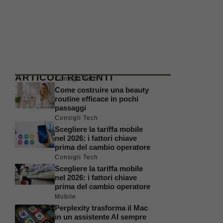
ARTICOLI RECENTI
Consigli Tech
Come costruire una beauty
routine efficace in pochi
passaggi
Consigli Tech
Scegliere la tariffa mobile
nel 2026: i fattori chiave
prima del cambio operatore
Consigli Tech
Scegliere la tariffa mobile
nel 2026: i fattori chiave
prima del cambio operatore
Mobile
Perplexity trasforma il Mac
in un assistente AI sempre