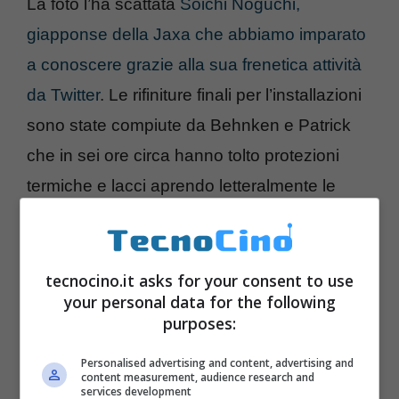
La foto l’ha scattata
Soichi Noguchi,
giapponse della Jaxa che abbiamo imparato
a conoscere grazie alla sua frenetica attività
da Twitter
. Le rifiniture finali per l’installazioni
sono state compiute da Behnken e Patrick
che in sei ore circa hanno tolto protezioni
termiche e lacci aprendo letteralmente le
finestre
.
tecnocino.it asks for your consent to use
your personal data for the following
purposes:
Personalised advertising and content, advertising and
content measurement, audience research and
services development