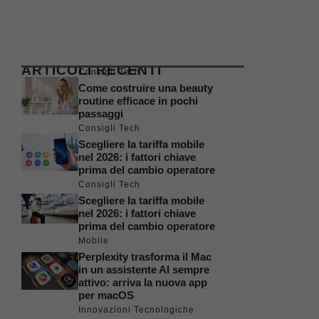
ARTICOLI RECENTI
Consigli Tech
Come costruire una beauty
routine efficace in pochi
passaggi
Consigli Tech
Scegliere la tariffa mobile
nel 2026: i fattori chiave
prima del cambio operatore
Consigli Tech
Scegliere la tariffa mobile
nel 2026: i fattori chiave
prima del cambio operatore
Mobile
Perplexity trasforma il Mac
in un assistente AI sempre
attivo: arriva la nuova app
per macOS
Innovazioni Tecnologiche