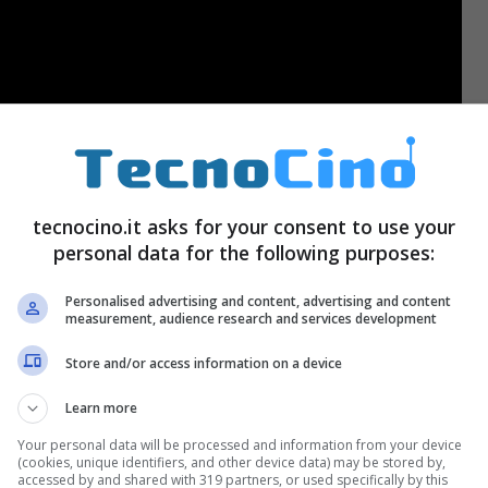
tecnocino.it asks for your consent to use your
personal data for the following purposes:
Personalised advertising and content, advertising and content
measurement, audience research and services development
Store and/or access information on a device
le esplorazioni per cercare fonti energetiche, sulle
Learn more
elettronica
e in infermeria per il controllo dei
Your personal data will be processed and information from your device
una serie di sensori che analizzano ambiti e
(cookies, unique identifiers, and other device data) may be stored by,
accessed by and shared with 319 partners, or used specifically by this