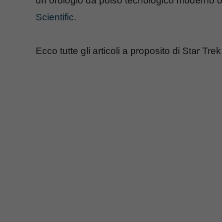
un orologio da polso tecnologico moderno o
Scientific
.
Ecco tutte gli articoli a proposito di Star Trek