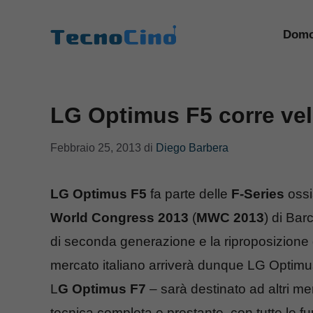
Vai
al
Domo
contenuto
LG Optimus F5 corre vel
Febbraio 25, 2013
di
Diego Barbera
LG Optimus F5
fa parte delle
F-Series
ossi
World Congress 2013
(
MWC 2013
) di Bar
di seconda generazione e la riproposizione
mercato italiano arriverà dunque LG Optimu
L
G Optimus F7
– sarà destinato ad altri me
tecnica completa e prestante, con tutte le fu