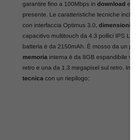
garantire fino a 100Mbps in
download
e 50
presente. Le caratteristiche tecniche includ
con interfaccia Optimus 3.0,
dimensioni
di 
capacitivo multitouch da 4.3 pollici IPS LCD
batteria è da 2150mAh. È mosso da un pro
memoria
interna è da 8GB espandibile via
retro e una da 1.3 megapixel sul retro. Infin
tecnica
con un riepilogo: