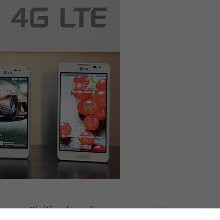
a
connettività
veloce di nuova generazione per