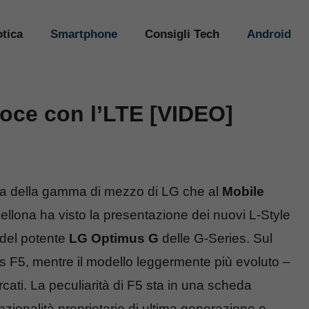
tica
Smartphone
Consigli Tech
Android
oce con l’LTE [VIDEO]
a della gamma di mezzo di LG che al
Mobile
cellona ha visto la presentazione dei nuovi L-Style
 del potente
LG Optimus G
delle G-Series. Sul
s F5, mentre il modello leggermente più evoluto –
rcati. La peculiarità di F5 sta in una scheda
nzionalità proprietarie di ultima generazione e