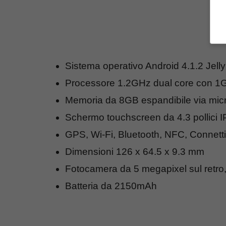
Sistema operativo Android 4.1.2 Jell
Processore 1.2GHz dual core con 
Memoria da 8GB espandibile via mi
Schermo touchscreen da 4.3 pollici I
GPS, Wi-Fi, Bluetooth, NFC, Connetti
Dimensioni 126 x 64.5 x 9.3 mm
Fotocamera da 5 megapixel sul retro,
Batteria da 2150mAh