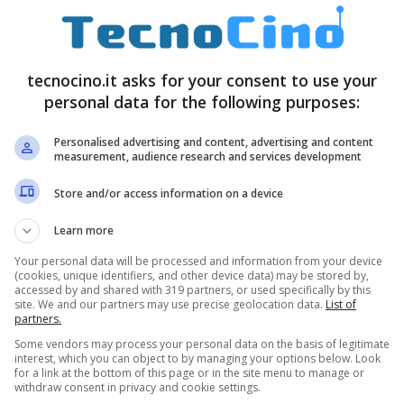
Mbps in
upload
in condizione di segnale
ono il
sistema operativo
Android 4.1.2 Jelly Bean
126 x 64.5 x 9.3 mm,
schermo touchscreen
tecnocino.it asks for your consent to use your
personal data for the following purposes:
 a risoluzione 540 x 960 pixel per 256ppi e la
cessore dual core da 1.2GHz con 1GB di Ram, la
Personalised advertising and content, advertising and content
measurement, audience research and services development
 microSD. C’è una
fotocamera
da 5 megapixel sul
Store and/or access information on a device
e,
GPS
,
Wi-Fi
,
NFC
e
Bluetooth
. Ecco la
scheda
Learn more
Your personal data will be processed and information from your device
(cookies, unique identifiers, and other device data) may be stored by,
accessed by and shared with 319 partners, or used specifically by this
site. We and our partners may use precise geolocation data.
List of
partners.
Some vendors may process your personal data on the basis of legitimate
interest, which you can object to by managing your options below. Look
for a link at the bottom of this page or in the site menu to manage or
withdraw consent in privacy and cookie settings.