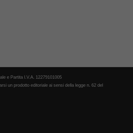
le e Partita I.V.A. 12279101005
si un prodotto editoriale ai sensi della legge n. 62 del