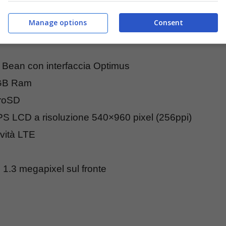
Manage options
Consent
y Bean con interfaccia Optimus
1GB Ram
croSD
PS LCD a risoluzione 540×960 pixel (256ppi)
vità LTE
 1.3 megapixel sul fronte