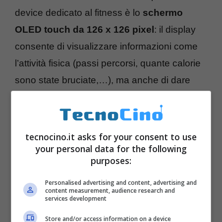
device dedicato al fitness è lo
schermo
OLED touch da 126 x 126 pixel
: il display
consente di visualizzare informazioni come
l’attività fisica (passi percorsi, quante calorie
sono state bruciate,…), ma anche di dare
uno sguardo all’orologio, alle notifiche grazie
al Bluetooth Smart, agli SMS, email,
chiamate e notifiche push.
tecnocino.it asks for your consent to use
your personal data for the following
purposes:
In più,
Vívosmart
– grazie alla sua
connettività – consente di controllare da
Personalised advertising and content, advertising and
content measurement, audience research and
lontano una
action cam VIRB
che viene
services development
associata al dispositivo firmato Garmin e di
Store and/or access information on a device