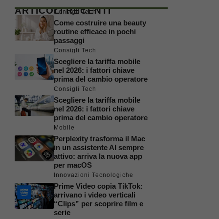
ARTICOLI RECENTI
Consigli Tech
Come costruire una beauty
routine efficace in pochi
passaggi
Consigli Tech
Scegliere la tariffa mobile
nel 2026: i fattori chiave
prima del cambio operatore
Consigli Tech
Scegliere la tariffa mobile
nel 2026: i fattori chiave
prima del cambio operatore
Mobile
Perplexity trasforma il Mac
in un assistente AI sempre
attivo: arriva la nuova app
per macOS
Innovazioni Tecnologiche
Prime Video copia TikTok:
arrivano i video verticali
“Clips” per scoprire film e
serie