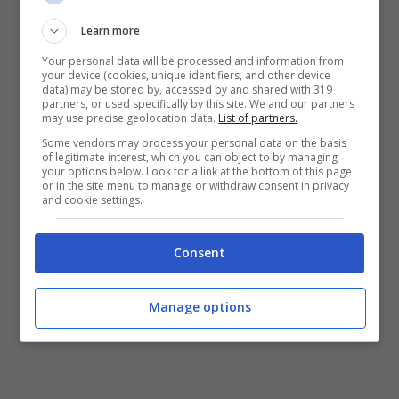
ricevere i dati a partire da un sensore
Learn more
velocità bici o da una fascia cardio. A livello
Your personal data will be processed and information from
di applicazioni invece, l’activity tracker è in
your device (cookies, unique identifiers, and other device
data) may be stored by, accessed by and shared with 319
grado di comunicare i dati delle calorie
partners, or used specifically by this site. We and our partners
may use precise geolocation data.
List of partners.
bruciate all’app
MyFitnessPal
grazie al
Some vendors may process your personal data on the basis
of legitimate interest, which you can object to by managing
sistema Garmin Connect. Vívosmart sarà
your options below. Look for a link at the bottom of this page
or in the site menu to manage or withdraw consent in privacy
disponibile a partire
da ottobre 2014
in due
and cookie settings.
allestimenti:
Consent
Garmin Vívosmart di base
Manage options