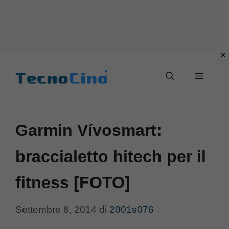
Vai
al
Menu
contenuto
Garmin Vívosmart:
braccialetto hitech per il
fitness [FOTO]
Settembre 8, 2014
di
2001s076