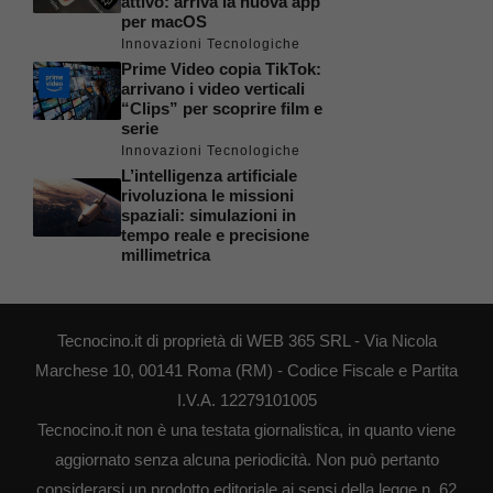
attivo: arriva la nuova app
per macOS
Innovazioni Tecnologiche
Prime Video copia TikTok:
arrivano i video verticali
“Clips” per scoprire film e
serie
Innovazioni Tecnologiche
L’intelligenza artificiale
rivoluziona le missioni
spaziali: simulazioni in
tempo reale e precisione
millimetrica
Tecnocino.it di proprietà di WEB 365 SRL - Via Nicola
Marchese 10, 00141 Roma (RM) - Codice Fiscale e Partita
I.V.A. 12279101005
Tecnocino.it non è una testata giornalistica, in quanto viene
aggiornato senza alcuna periodicità. Non può pertanto
considerarsi un prodotto editoriale ai sensi della legge n. 62