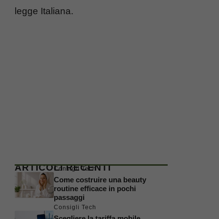
legge Italiana.
ARTICOLI RECENTI
Consigli Tech
Come costruire una beauty
routine efficace in pochi
passaggi
Consigli Tech
Scegliere la tariffa mobile