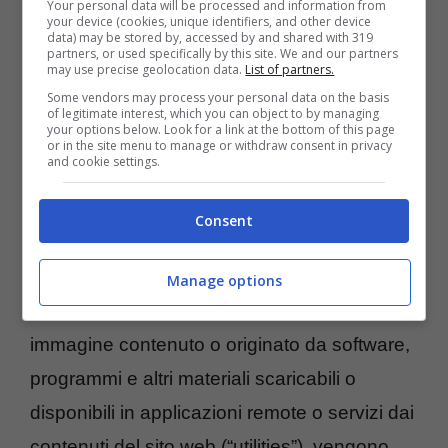
Your personal data will be processed and information from
your device (cookies, unique identifiers, and other device
indipendente dal danno, ferimento di
data) may be stored by, accessed by and shared with 319
partners, or used specifically by this site. We and our partners
garanzie o altro fondamento legale.
may use precise geolocation data.
List of partners.
Some vendors may process your personal data on the basis
of legitimate interest, which you can object to by managing
RESPONSABILITÀ SCARICAMENTO
your options below. Look for a link at the bottom of this page
SOFTWARE E APPLICAZIONI ON LINE
or in the site menu to manage or withdraw consent in privacy
and cookie settings.
Qualunque driver, software, programma
(compresi tra l’altro aggiornamenti di
Consent
qualunque tipo upgrade o update),
periferiche e applicazioni d’altro tipo, servizi o
Manage options
utilities informatiche nonché ogni file e
immagine contenuto o originato da software,
programmi e altri materiali scaricabili o
disponibili in applicazioni remote o servizi dai
contenuti del sito web (“utilities”), vengono