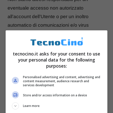
eventuale accesso non autorizzato
all’account dell’Utente o per un inoltro
automatico di comunicazioni e/o virus
(causato da virus o altro) a persone i cui dati
sono stati trasmessi da un Utente per essere
inseriti nel proprio indirizzario on line
tecnocino.it asks for your consent to use
your personal data for the following
disponibile su questo sito web.
purposes:
Le limitazioni e le esclusioni di responsabilità
delle presenti Condizioni trovano
Personalised advertising and content, advertising and
content measurement, audience research and
applicazione indipendentemente dal fatto
services development
che la responsabilità sia rivendicata in base
Store and/or access information on a device
a diritto contrattuale, diritto civile (negligenza
Learn more
e diffamazione comprese), responsabilità