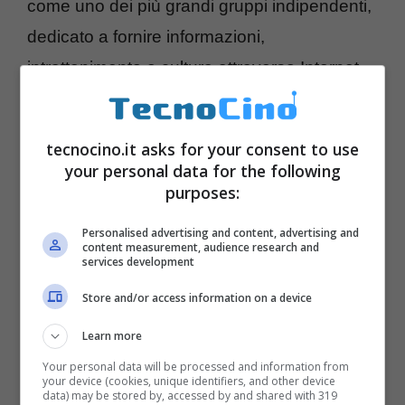
come uno dei più grandi gruppi indipendenti,
dedicato a fornire informazioni,
intrattenimento e cultura attraverso Internet.
Con una grande presenza nel settore, negli
tecnocino.it asks for your consent to use
ultimi anni abbiamo ampliato il nostro
your personal data for the following
pubblico attraverso una crescita
purposes:
esponenziale in vari argomenti, offrendo una
Personalised advertising and content, advertising and
varietà di contenuti rilevanti per ogni
content measurement, audience research and
services development
segmento, con importanti brand posizionati e
Store and/or access information on a device
sempre con nuovi progetti stimolanti in
Learn more
sviluppo.
Your personal data will be processed and information from
your device (cookies, unique identifiers, and other device
data) may be stored by, accessed by and shared with 319