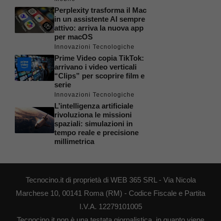
Perplexity trasforma il Mac
in un assistente AI sempre
attivo: arriva la nuova app
per macOS
Innovazioni Tecnologiche
Prime Video copia TikTok:
arrivano i video verticali
“Clips” per scoprire film e
serie
Innovazioni Tecnologiche
L’intelligenza artificiale
rivoluziona le missioni
spaziali: simulazioni in
tempo reale e precisione
millimetrica
Tecnocino.it di proprietà di WEB 365 SRL - Via Nicola
Marchese 10, 00141 Roma (RM) - Codice Fiscale e Partita
I.V.A. 12279101005
Tecnocino.it non è una testata giornalistica, in quanto viene