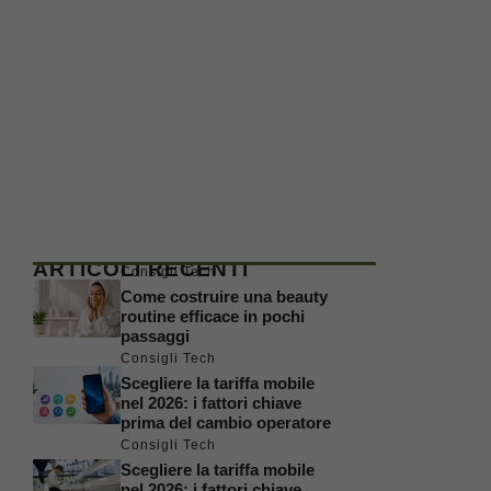
ARTICOLI RECENTI
Consigli Tech
Come costruire una beauty
routine efficace in pochi
passaggi
Consigli Tech
Scegliere la tariffa mobile
nel 2026: i fattori chiave
prima del cambio operatore
Consigli Tech
Scegliere la tariffa mobile
nel 2026: i fattori chiave