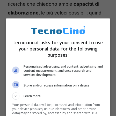
ricerche che chiedono ampie
capacità di
elaborazione
, le più veloci possibili: quindi
previsioni meteo
sui possibili disastri come
tsunami
e
uragani
,
ricerche scientifiche
e
mediche su cancro e droghe, progettazioni di
tecnocino.it asks for your consent to use
macchinari e studi sull’
universo
.
your personal data for the following
purposes:
Intanto
supercomputer potrebbero emulare la
Personalised advertising and content, advertising and
content measurement, audience research and
mente umana nel 2030
, per ora si
services development
accontentano di
raggiungere quella di un
Store and/or access information on a device
gatto
.
Learn more
Your personal data will be processed and information from
your device (cookies, unique identifiers, and other device
data) may be stored by, accessed by and shared with 319