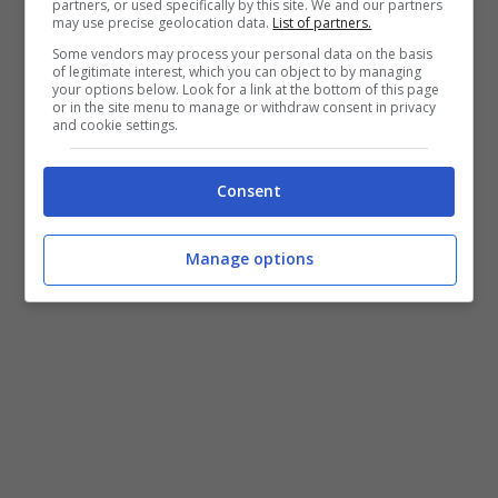
partners, or used specifically by this site. We and our partners
may use precise geolocation data.
List of partners.
Some vendors may process your personal data on the basis
of legitimate interest, which you can object to by managing
your options below. Look for a link at the bottom of this page
or in the site menu to manage or withdraw consent in privacy
and cookie settings.
Consent
Manage options