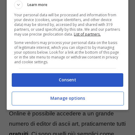
Learn more
Your personal data will be processed and information from
your device (cookies, unique identifiers, and other device
data) may be stored by, accessed by and shared with 319
partners, or used specifically by this site. We and our partners
may use precise geolocation data.
List of partners.
Some vendors may process your personal data on the basis
of legitimate interest, which you can object to by managing
your options below. Look for a link at the bottom of this page
or in the site menu to manage or withdraw consent in privacy
and cookie settings.
ASCII Art editor, i
Consent
programmi
Manage options
Online è possibile accedere a un grande
numero di editor di ascii art, praticamente tutti
gratuiti
. Ci sono quelli più semplici come