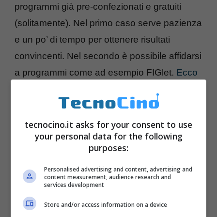
programmi già pre-confezionati e gratuiti
(solitamente). Nel primo caso serve pazienza
e un po’ di tempo per ottenere risultati
convincenti. Nel secondo è possibile affidarsi
a programmi come ad esempio FIGlet.
Ecco
il sito ufficiale del progetto con tutte le
informazioni del caso
. Infine molti si chiedono
che cosa sia il
Cowsay
? Be’, è quella mucca
tecnocino.it asks for your consent to use
your personal data for the following
di caratteri che parla attraverso un fumetto a
purposes:
nuvola, molto apprezzata dagli
hacker
.
Personalised advertising and content, advertising and
content measurement, audience research and
services development
Store and/or access information on a device