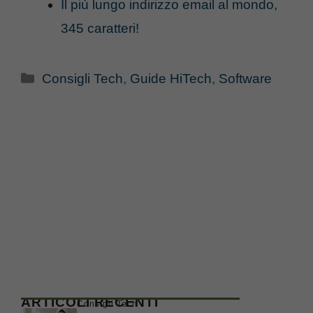
Il più lungo indirizzo email al mondo,
345 caratteri!
Categorie
Consigli Tech
,
Guide HiTech
,
Software
ARTICOLI RECENTI
Consigli Tech