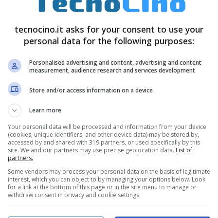
ano è la
pagina di Nanopress
con la diretta in real
i man mano durante la giornata. Vi rimandiamo
tecnocino.it asks for your consent to use your
personal data for the following purposes:
 degli spogli non appena i dati saranno comunicati
azione.
Personalised advertising and content, advertising and content
measurement, audience research and services development
Store and/or access information on a device
Learn more
Your personal data will be processed and information from your device
(cookies, unique identifiers, and other device data) may be stored by,
accessed by and shared with 319 partners, or used specifically by this
site. We and our partners may use precise geolocation data.
List of
partners.
Some vendors may process your personal data on the basis of legitimate
interest, which you can object to by managing your options below. Look
for a link at the bottom of this page or in the site menu to manage or
withdraw consent in privacy and cookie settings.