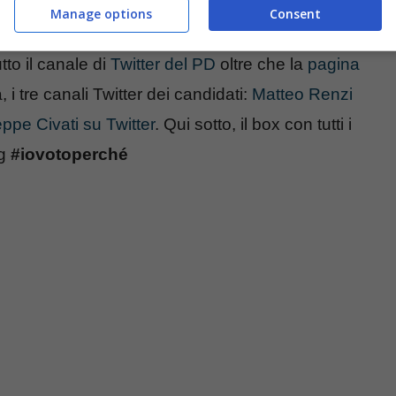
eciale sulle Primarie
con il regolamento, le
Manage options
Consent
he le informazioni sui tre candidati. Ma per le
to il canale di
Twitter del PD
oltre che la
pagina
 i tre canali Twitter dei candidati:
Matteo Renzi
ppe Civati su Twitter
. Qui sotto, il box con tutti i
ag
#iovotoperché