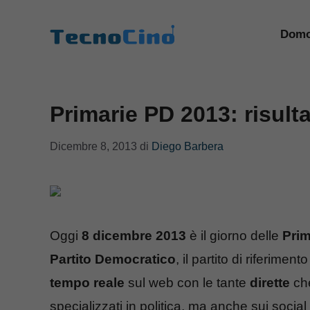
Vai
al
Domo
contenuto
Primarie PD 2013: risulta
Dicembre 8, 2013
di
Diego Barbera
Oggi
8 dicembre 2013
è il giorno delle
Prim
Partito Democratico
, il partito di riferiment
tempo reale
sul web con le tante
dirette
che
specializzati in politica, ma anche sui soci