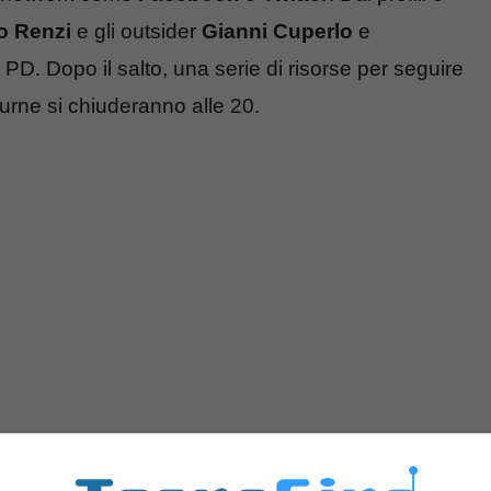
o Renzi
e gli outsider
Gianni Cuperlo
e
del PD. Dopo il salto, una serie di risorse per seguire
 urne si chiuderanno alle 20.
oppure uno tra Gianni Cuperlo o Giuseppe Civati?