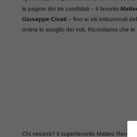
le pagine dei tre candidati – il favorito
Matte
Giuseppe Civati
– fino ai siti istituzionali 
online lo spoglio dei voti. Ricordiamo che le
Chi vincerà? Il superfavorito Matteo Renzi 