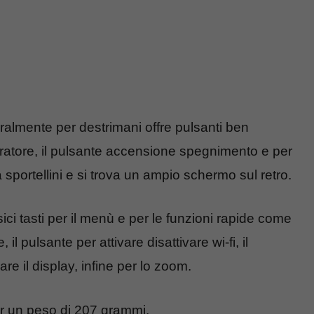
lmente per destrimani offre pulsanti ben
uratore, il pulsante accensione spegnimento e per
a sportellini e si trova un ampio schermo sul retro.
ici tasti per il menù e per le funzioni rapide come
l pulsante per attivare disattivare wi-fi, il
are il display, infine per lo zoom.
r un peso di 207 grammi.