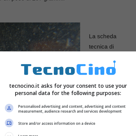
La scheda
tecnica di
Fujifilm XP130
parte dal
sensore che è
tecnocino.it asks for your consent to use your
un CMOS
personal data for the following purposes:
retroilluminato
Personalised advertising and content, advertising and content
da 1/2,3 pollici
measurement, audience research and services development
con una
Store and/or access information on a device
risoluzione di