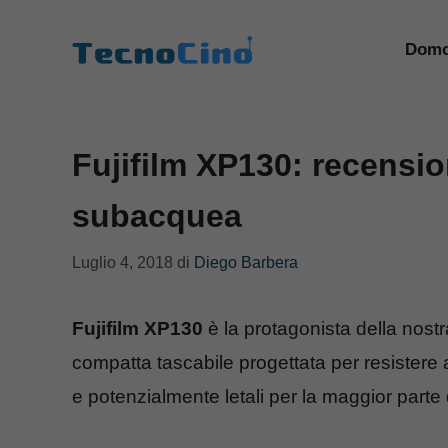
Vai
al
Domo
contenuto
Fujifilm XP130: recensi
subacquea
Luglio 4, 2018
di
Diego Barbera
Fujifilm XP130
è la protagonista della nostr
compatta tascabile progettata per resistere
e potenzialmente letali per la maggior parte d