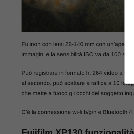
Fujinon con lenti 28-140 mm con un’apertura f
immagini e la sensibilità ISO va da 100 a 3
Può registrare in formato h. 264 video a riso
al secondo, può scattare a raffica a 10 fot
che mette a fuoco gli occhi del soggetto inq
C’è la connessione wi-fi b/g/n e Bluetooth 
Fujifilm XP130 funzionalità