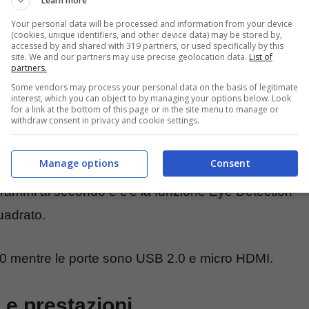
Learn more
16,4
Your personal data will be processed and information from your device
megapixel, è
(cookies, unique identifiers, and other device data) may be stored by,
accessed by and shared with 319 partners, or used specifically by this
supportato da
site. We and our partners may use precise geolocation data.
List of
partners.
un obiettivo
Some vendors may process your personal data on the basis of legitimate
interest, which you can object to by managing your options below. Look
/3,9–4,9, c’è uno stabilizzatore ottico delle
for a link at the bottom of this page or in the site menu to manage or
withdraw consent in privacy and cookie settings.
200 spingendosi fino a un massimo di 6400.
Manage options
Consent
luzione full HD con una fluidità di 60 fotogrammi
ogrammi al secondo e c’è la funzione Eye Detection
uadrato.
4.0 mentre le porte sono USB 2.0 e micro HDMI.
 e prestazioni