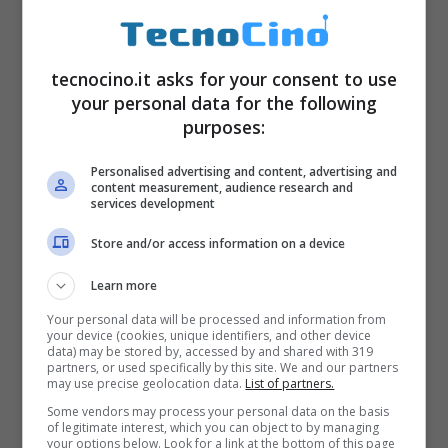
fondato l’azienda Neuralink Corporation,
la
quale si occupa proprio di
neurotecnologie
. Quest’ultima è stata
tecnocino.it asks for your consent to use
your personal data for the following
inaugurata pubblicamente nel 2017 e la sua
purposes:
sede si trova a Fremont, in California. Negli
Personalised advertising and content, advertising and
ultimi anni Neuralink ha lavorato per creare
content measurement, audience research and
services development
un dispositivo che fosse in grado di inserire
nel cervello dei fili molto sottili e, soprattutto,
Store and/or access information on a device
ha condotto esperimenti sui cervelli dei topi
Learn more
per dimostrare la lettura di informazioni
Your personal data will be processed and information from
your device (cookies, unique identifiers, and other device
attraverso 1500 elettrodi, i quali dovrebbero
data) may be stored by, accessed by and shared with 319
partners, or used specifically by this site. We and our partners
essere 15 volte migliori degli attuali sistemi
may use precise geolocation data.
List of partners.
Some vendors may process your personal data on the basis
utilizzati per il cervello umano.
of legitimate interest, which you can object to by managing
your options below. Look for a link at the bottom of this page