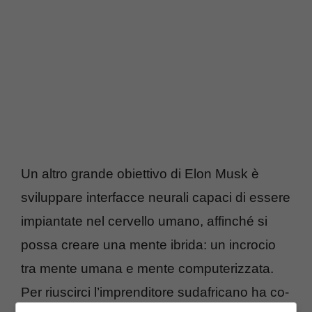
Un altro grande obiettivo di Elon Musk è
sviluppare interfacce neurali capaci di essere
impiantate nel cervello umano, affinché si
possa creare una mente ibrida: un incrocio
tra mente umana e mente computerizzata.
Per riuscirci l’imprenditore sudafricano ha co-