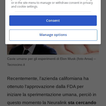
or in the site menu to manage or withdraw consent in privacy
and cookie settings.
Consent
Manage options
Cavie umane per gli esperimenti di Elon Musk (foto Ansa) –
Tecnocino.it
Recentemente, l’azienda californiana ha
ottenuto l’approvazione dalla FDA per
iniziare la sperimentazione umana, perciò in
questo momento la Neuralink
sta cercando