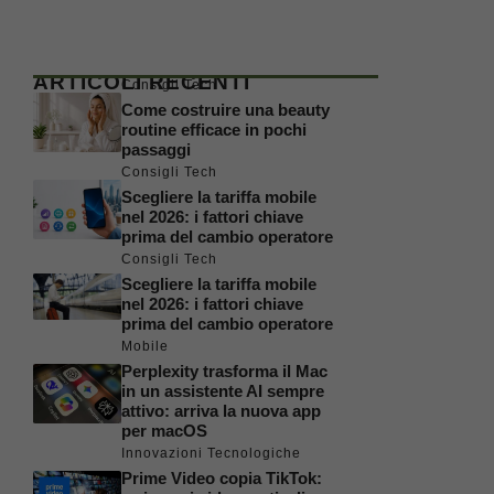
ARTICOLI RECENTI
Consigli Tech
Come costruire una beauty
routine efficace in pochi
passaggi
Consigli Tech
Scegliere la tariffa mobile
nel 2026: i fattori chiave
prima del cambio operatore
Consigli Tech
Scegliere la tariffa mobile
nel 2026: i fattori chiave
prima del cambio operatore
Mobile
Perplexity trasforma il Mac
in un assistente AI sempre
attivo: arriva la nuova app
per macOS
Innovazioni Tecnologiche
Prime Video copia TikTok: