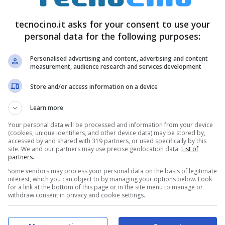
indi domina sul paesaggio. Un distretto in cui
tecnocino.it asks for your consent to use your
 armonia con l’ambiente circostante della foresta.
personal data for the following purposes:
Non Deterministica, in modo da avere flessibilità
Personalised advertising and content, advertising and content
rantire a chi ci vive una dimensione che favorisce
measurement, audience research and services development
Store and/or access information on a device
Learn more
Your personal data will be processed and information from your device
(cookies, unique identifiers, and other device data) may be stored by,
accessed by and shared with 319 partners, or used specifically by this
site. We and our partners may use precise geolocation data.
List of
partners.
Some vendors may process your personal data on the basis of legitimate
interest, which you can object to by managing your options below. Look
for a link at the bottom of this page or in the site menu to manage or
withdraw consent in privacy and cookie settings.