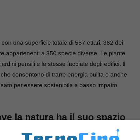
 con una superficie totale di 557 ettari, 362 dei
te appartenenti a 350 specie diverse. Le piante
dini pensili e le stesse facciate degli edifici. Il
ci che consentono di trarre energia pulita e anche
sato per essere sostenibile e basso impatto
e la natura ha il suo spazio
Maya
, è una sorta di giardino botanico dove