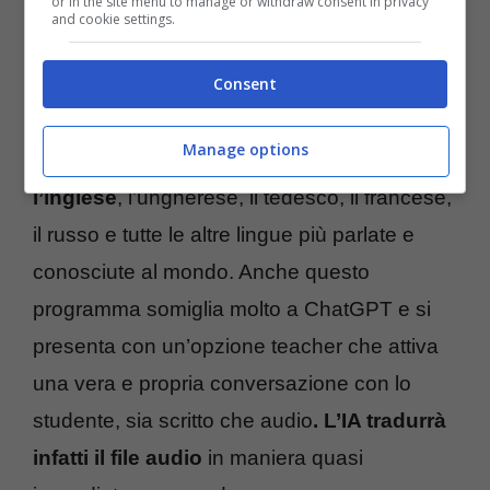
or in the site menu to manage or withdraw consent in privacy
performante in ottica di insegnamento delle
and cookie settings.
lingue, ma l’Intelligenza Artificiale sta facendo
Consent
passi da gigante.
Manage options
Con
Glglish puoi infatti esercitarti con
l’inglese
, l’ungherese, il tedesco, il francese,
il russo e tutte le altre lingue più parlate e
conosciute al mondo. Anche questo
programma somiglia molto a ChatGPT e si
presenta con un’opzione teacher che attiva
una vera e propria conversazione con lo
studente, sia scritto che audio
. L’IA tradurrà
infatti il file audio
in maniera quasi