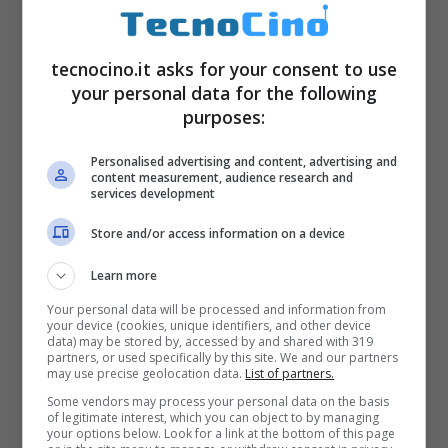
tecnocino.it asks for your consent to use
your personal data for the following
purposes:
Personalised advertising and content, advertising and
Ecco come funziona la piattaforma – Tecnocino.it
content measurement, audience research and
services development
Si tratta di un vero e proprio insegnante di
Store and/or access information on a device
lingue completamente “
alimentato
”
Learn more
dall’Intelligenza artificiale. Questo
Your personal data will be processed and information from
your device (cookies, unique identifiers, and other device
programma insegna le lingue e permette agli
data) may be stored by, accessed by and shared with 319
partners, or used specifically by this site. We and our partners
studenti di allenarsi con le lingue, sia
may use precise geolocation data.
List of partners.
parlando che ascoltando. In questo
Some vendors may process your personal data on the basis
of legitimate interest, which you can object to by managing
momento resta Duolingo l’app più
your options below. Look for a link at the bottom of this page