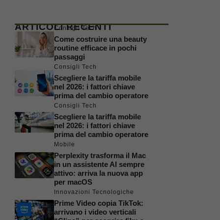
ARTICOLI RECENTI
Consigli Tech
Come costruire una beauty
routine efficace in pochi
passaggi
Consigli Tech
Scegliere la tariffa mobile
nel 2026: i fattori chiave
prima del cambio operatore
Consigli Tech
Scegliere la tariffa mobile
nel 2026: i fattori chiave
prima del cambio operatore
Mobile
Perplexity trasforma il Mac
in un assistente AI sempre
attivo: arriva la nuova app
per macOS
Innovazioni Tecnologiche
Prime Video copia TikTok:
arrivano i video verticali