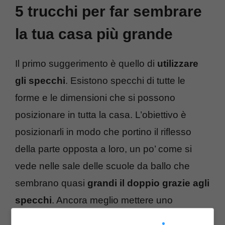
5 trucchi per far sembrare
la tua casa più grande
Il primo suggerimento è quello di
utilizzare
gli specchi
. Esistono specchi di tutte le
forme e le dimensioni che si possono
posizionare in tutta la casa. L’obiettivo è
posizionarli in modo che portino il riflesso
della parte opposta a loro, un po’ come si
vede nelle sale delle scuole da ballo che
sembrano quasi
grandi il doppio grazie agli
specchi
. Ancora meglio mettere uno
specchio di fronte all’altro, l’effetto ottico