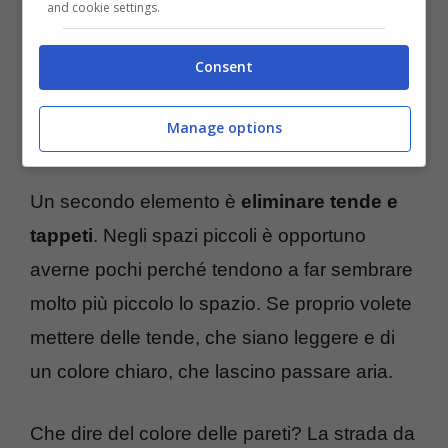
and cookie settings.
Consent
Sapevi che anche una casa piccola può sembrare più grande
Manage options
con questi accorgimenti? (tecnocino.it)
Un secondo elemento è
eliminare tende e
tappeti
. Negli spazi piccoli è opportuno
averne pochi perché tendono a far sembrare
molto più piccolo lo spazio. Se proprio volete
mettere delle tende, che siano leggere e di
un colore chiaro, che lascino passare aria.
Che dire del colore delle pareti? La strada da