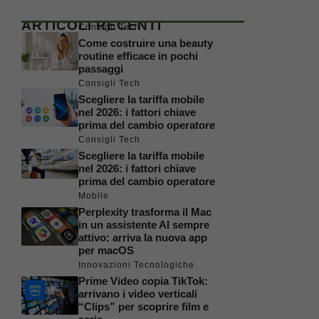
ARTICOLI RECENTI
Consigli Tech
Come costruire una beauty
routine efficace in pochi
passaggi
Consigli Tech
Scegliere la tariffa mobile
nel 2026: i fattori chiave
prima del cambio operatore
Consigli Tech
Scegliere la tariffa mobile
nel 2026: i fattori chiave
prima del cambio operatore
Mobile
Perplexity trasforma il Mac
in un assistente AI sempre
attivo: arriva la nuova app
per macOS
Innovazioni Tecnologiche
Prime Video copia TikTok:
arrivano i video verticali
“Clips” per scoprire film e