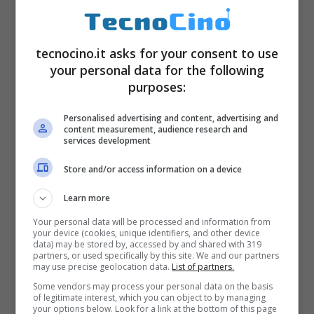
tecnocino.it asks for your consent to use
your personal data for the following
purposes:
Personalised advertising and content, advertising and
content measurement, audience research and
services development
In modo particolare, il
visore HoloLens di
Store and/or access information on a device
Microsoft
causerebbe dei disturbi fisici, a
Learn more
causa degli eventuali attacchi hacker.
Your personal data will be processed and information from
Pertanto, se tutto ciò dovesse accadere, la
your device (cookies, unique identifiers, and other device
data) may be stored by, accessed by and shared with 319
salute dei soldati verrebbe
esposta a dei
partners, or used specifically by this site. We and our partners
may use precise geolocation data.
List of partners.
rischi
. Il colosso fondato da Bill Gates
Some vendors may process your personal data on the basis
produce questi elmetti per l’esercito
of legitimate interest, which you can object to by managing
your options below. Look for a link at the bottom of this page