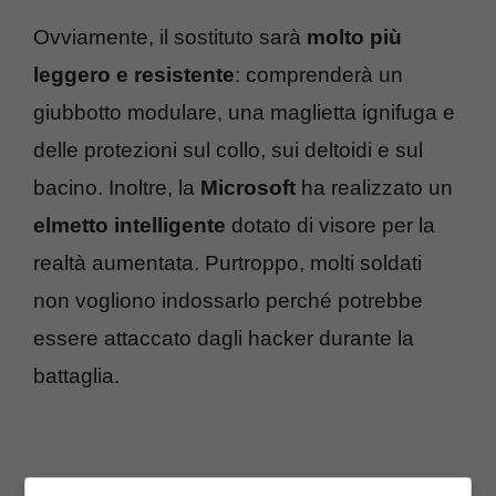
Ovviamente, il sostituto sarà
molto più
leggero e resistente
: comprenderà un
giubbotto modulare, una maglietta ignifuga e
delle protezioni sul collo, sui deltoidi e sul
bacino. Inoltre, la
Microsoft
ha realizzato un
elmetto intelligente
dotato di visore per la
realtà aumentata. Purtroppo, molti soldati
non vogliono indossarlo perché potrebbe
essere attaccato dagli hacker durante la
battaglia.