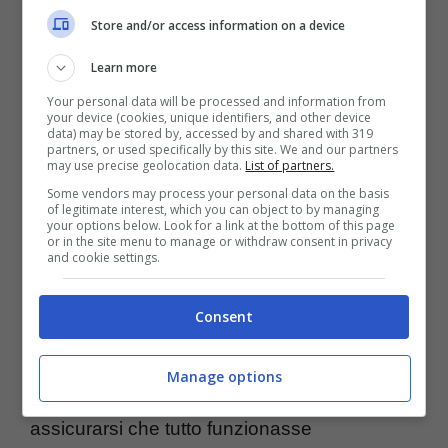
Store and/or access information on a device
Learn more
Your personal data will be processed and information from
your device (cookies, unique identifiers, and other device
data) may be stored by, accessed by and shared with 319
partners, or used specifically by this site. We and our partners
Gli abitanti di San Francisco hanno dato il via a una lunga
may use precise geolocation data.
List of partners.
serie di proteste, convinti che i taxi a guida autonoma siano
Some vendors may process your personal data on the basis
of legitimate interest, which you can object to by managing
un pericolo per la sicurezza dei cittadini (Foto Youtube
your options below. Look for a link at the bottom of this page
Waymo) – tecnocino.it
or in the site menu to manage or withdraw consent in privacy
and cookie settings.
Negli ultimi anni, le auto senza conducente
Consent
sono diventate molto diffuse in tutta San
Francisco. La sperimentazione è iniziata con
Manage options
conducenti umani a bordo, che erano lì per
assicurarsi che tutto funzionasse