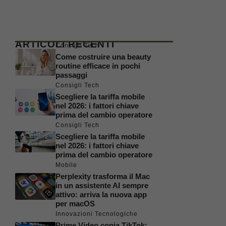
ARTICOLI RECENTI
Consigli Tech
Come costruire una beauty
routine efficace in pochi
passaggi
Consigli Tech
Scegliere la tariffa mobile
nel 2026: i fattori chiave
prima del cambio operatore
Consigli Tech
Scegliere la tariffa mobile
nel 2026: i fattori chiave
prima del cambio operatore
Mobile
Perplexity trasforma il Mac
in un assistente AI sempre
attivo: arriva la nuova app
per macOS
Innovazioni Tecnologiche
Prime Video copia TikTok: