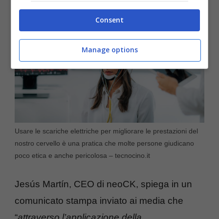
Consent
Manage options
Usare le scariche elettriche per migliorare le prestazioni del
nostro cervello è una pratica che molte persone giudicano
poco etica e anche pericolosa – tecnocino.it
Jesús Martín, CEO di neoCK, spiega in un
comunicato stampa inviato ai media che
“
attraverso l’applicazione della