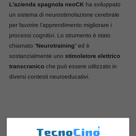
L’azienda spagnola neoCK
ha sviluppato
un sistema di neurostimolazione cerebrale
per favorire l’apprendimento migliorare i
processi cognitivi. Lo strumento è stato
chiamato “
Neurotraining
” ed è
sostanzialmente uno
stimolatore elettrico
transcranico
che può essere utilizzato in
diversi contesti neuroeducativi.