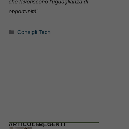
che favoriscono l’uguaglianza di
opportunità
”.
Categorie
Consigli Tech
ARTICOLI RECENTI
Consigli Tech