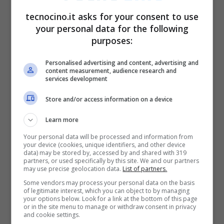
tecnocino.it asks for your consent to use
your personal data for the following
purposes:
Personalised advertising and content, advertising and
Dopo i primi test (svolti con studenti
content measurement, audience research and
services development
dell’Università di Estremadura), sembra che
Store and/or access information on a device
questa tecnologia sia in grado di
aumentare
la concentrazione delle persone fino al
Learn more
40%
. Questa innovazione può essere
Your personal data will be processed and information from
your device (cookies, unique identifiers, and other device
utilizzata da qualsiasi utente e secondo i
data) may be stored by, accessed by and shared with 319
partners, or used specifically by this site. We and our partners
report dell’azienda
è completamente sicura
,
may use precise geolocation data.
List of partners.
Some vendors may process your personal data on the basis
poiché l’applicazione delle stimolazioni
of legitimate interest, which you can object to by managing
your options below. Look for a link at the bottom of this page
avviene tramite meccanismi elettrici non
or in the site menu to manage or withdraw consent in privacy
and cookie settings.
invasivi.