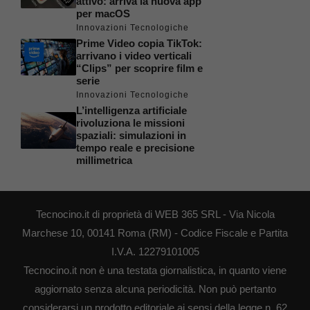
attivo: arriva la nuova app
per macOS
Innovazioni Tecnologiche
Prime Video copia TikTok:
arrivano i video verticali
“Clips” per scoprire film e
serie
Innovazioni Tecnologiche
L’intelligenza artificiale
rivoluziona le missioni
spaziali: simulazioni in
tempo reale e precisione
millimetrica
Tecnocino.it di proprietà di WEB 365 SRL - Via Nicola
Marchese 10, 00141 Roma (RM) - Codice Fiscale e Partita
I.V.A. 12279101005
Tecnocino.it non è una testata giornalistica, in quanto viene
aggiornato senza alcuna periodicità. Non può pertanto
considerarsi un prodotto editoriale ai sensi della legge n. 62