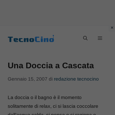
Vai
al
Menu
contenuto
Una Doccia a Cascata
Gennaio 15, 2007
di
redazione tecnocino
La doccia o il bagno è il momento
solitamente di relax, ci si lascia coccolare
dall’acqua calda, si pensa e si ragiona o