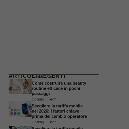
ARTICOLI RECENTI
Consigli Tech
Come costruire una beauty
routine efficace in pochi
passaggi
Consigli Tech
Scegliere la tariffa mobile
nel 2026: i fattori chiave
prima del cambio operatore
Consigli Tech
Scegliere la tariffa mobile