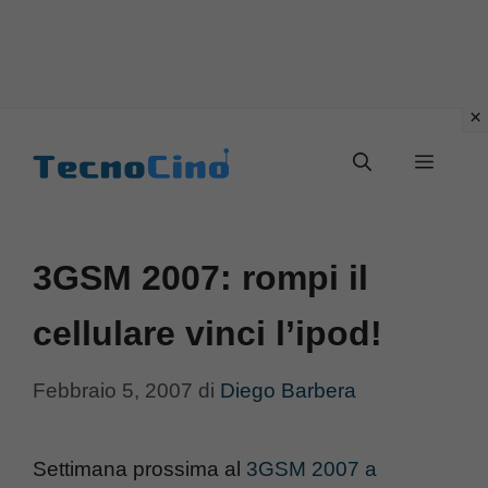
Vai
al
Menu
contenuto
3GSM 2007: rompi il
cellulare vinci l’ipod!
Febbraio 5, 2007
di
Diego Barbera
Settimana prossima al
3GSM 2007 a