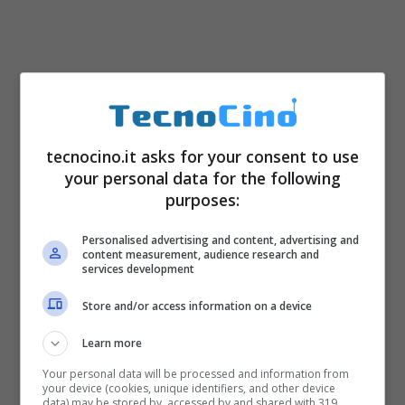
tecnocino.it asks for your consent to use
La prova non è semplice perchè il ragazzo è
your personal data for the following
tosto e ben preparato con la sua corazza di
purposes:
gomma durissima e flessibile allo stesso
Personalised advertising and content, advertising and
content measurement, audience research and
tempo che non lascia passare acqua o
services development
polveri e resiste a urti notevoli… proverò lo
Store and/or access information on a device
stesso e vi dirò, bisogna informarsi se è
Learn more
possibile utilizzare qualche simpatico
Your personal data will be processed and information from
attrezzo come un
flessibile
, ma non credo
your device (cookies, unique identifiers, and other device
data) may be stored by, accessed by and shared with 319