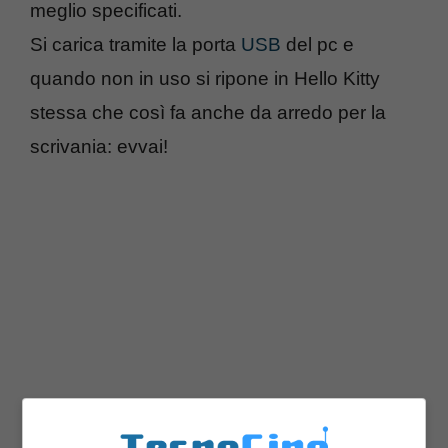
meglio specificati.
Si carica tramite la porta
USB
del pc e
quando non in uso si ripone in Hello Kitty
stessa che così fa anche da arredo per la
scrivania: evvai!