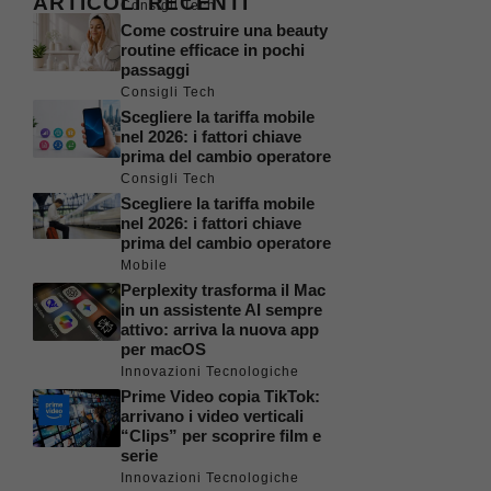
ARTICOLI RECENTI
Consigli Tech
Come costruire una beauty
routine efficace in pochi
passaggi
Consigli Tech
Scegliere la tariffa mobile
nel 2026: i fattori chiave
prima del cambio operatore
Consigli Tech
Scegliere la tariffa mobile
nel 2026: i fattori chiave
prima del cambio operatore
Mobile
Perplexity trasforma il Mac
in un assistente AI sempre
attivo: arriva la nuova app
per macOS
Innovazioni Tecnologiche
Prime Video copia TikTok:
arrivano i video verticali
“Clips” per scoprire film e
serie
Innovazioni Tecnologiche