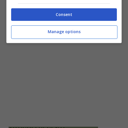
Consent
Manage options
Categorie
Hardware
,
Tastiere