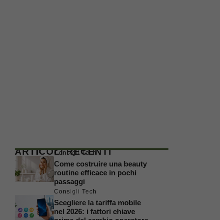
ARTICOLI RECENTI
Consigli Tech
Come costruire una beauty
routine efficace in pochi
passaggi
Consigli Tech
Scegliere la tariffa mobile
nel 2026: i fattori chiave