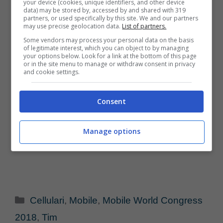
your device (cookies, unique identifiers, and other device
data) may be stored by, accessed by and shared with 319
partners, or used specifically by this site. We and our partners
may use precise geolocation data.
List of partners.
Some vendors may process your personal data on the basis
of legitimate interest, which you can object to by managing
your options below. Look for a link at the bottom of this page
or in the site menu to manage or withdraw consent in privacy
and cookie settings.
Consent
Manage options
Categorie
Cellulari
,
Mobile
,
Mobile World Congress
2018
,
Tim