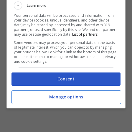
Learn more
Your personal data will be processed and information from
Tutorial originale – in Inglese:
Fountain
your device (cookies, unique identifiers, and other device
data) may be stored by, accessed by and shared with 319
of youth
partners, or used specifically by this site. We and our partners
may use precise geolocation data.
List of partners.
Eccovi una traduzione in italiano:
Some vendors may process your personal data on the basis
of legitimate interest, which you can object to by managing
Digital Lifting per tutti
your options below. Look for a link at the bottom of this page
or in the site menu to manage or withdraw consent in privacy
and cookie settings.
Consent
Manage options