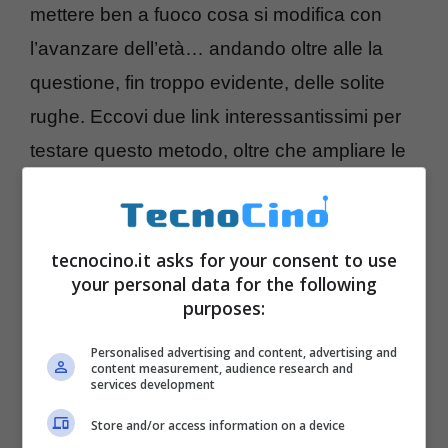
mettere ben a fuoco cosa si modifica con
l’avanzare dell’età… andando oltre alle la
questione, fin troppo evidente, delle solite
rughe. Eccovi due link interessantissimi per
testare questo metodo, oltre che ampliare le
proprie conoscenze in materia di fotoritocco.
tecnocino.it asks for your consent to use
your personal data for the following
purposes:
Personalised advertising and content, advertising and
content measurement, audience research and
services development
Store and/or access information on a device