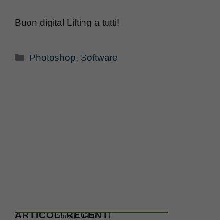
Buon digital Lifting a tutti!
Categorie
Photoshop
,
Software
ARTICOLI RECENTI
Consigli Tech