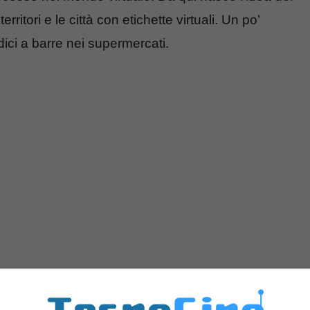
ritori e le città con etichette virtuali. Un po’
dici a barre nei supermercati.