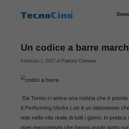
Vai
al
Domo
contenuto
Un codice a barre marche
Febbraio 1, 2007
di
Patrizia Chimera
Da Torino ci arriva una notizia che è pront
Il
Performing Media Lab
è un laboratorio che s
rete nella vita reale di tutti i giorni. In pra
quei meccanismi che hanno avuto tanto succ