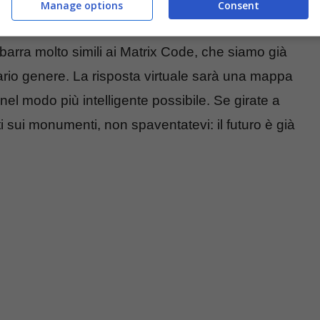
Manage options
Consent
 della Notte Della Taranta.
barra molto simili ai Matrix Code, che siamo già
 vario genere. La risposta virtuale sarà una mappa
 nel modo più intelligente possibile. Se girate a
i sui monumenti, non spaventatevi: il futuro è già