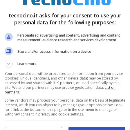
tecnocino.it asks for your consent to use your
personal data for the following purposes:
Personalised advertising and content, advertising and content
measurement, audience research and services development
Store and/or access information on a device
torio torinese sono gli sms, gli mms, i codici a
Learn more
icate sui muri. Il tutto potrà essere liberamente
Your personal data will be processed and information from your device
(cookies, unique identifiers, and other device data) may be stored by,
accessed by and shared with 319 partners, or used specifically by this
marcare le nostre città in questo modo?
site. We and our partners may use precise geolocation data.
List of
partners.
ressanti e intelligenti. Un esperimento del genere
Some vendors may process your personal data on the basis of legitimate
ata della Memoria, quando il Lab ha organizzato
interest, which you can object to by managing your options below. Look
for a link at the bottom of this page or in the site menu to manage or
entare questa idea. Ma non solo: già in
withdraw consent in privacy and cookie settings.
6
avevano messo in piedi il
Glocalmap.to
, un