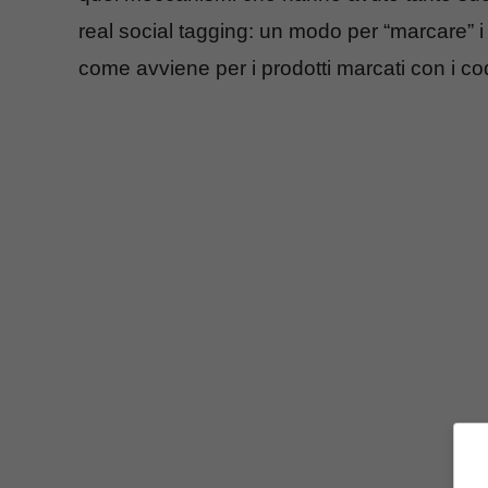
real social tagging: un modo per “marcare” i ter
come avviene per i prodotti marcati con i co