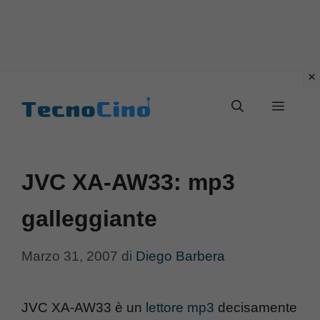
Vai
al
Menu
contenuto
JVC XA-AW33: mp3
galleggiante
Marzo 31, 2007
di
Diego Barbera
JVC XA-AW33 è un
lettore mp3
decisamente