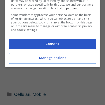
data) may be stored by, accessed by and shared with 319
partners, or used specifically by this site. We and our partners
may use precise geolocation data.
List of partners.
Some vendors may process your personal data on the basis
of legitimate interest, which you can object to by managing
your options below. Look for a link at the bottom of this page
or in the site menu to manage or withdraw consent in privacy
and cookie settings.
Consent
Manage options
Categorie
Cellulari
,
Mobile