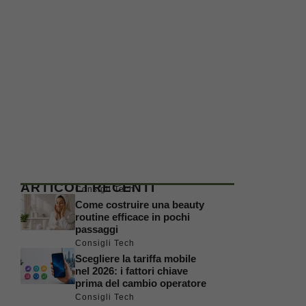
ARTICOLI RECENTI
Consigli Tech
Come costruire una beauty
routine efficace in pochi
passaggi
Consigli Tech
Scegliere la tariffa mobile
nel 2026: i fattori chiave
prima del cambio operatore
Consigli Tech