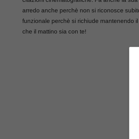
arredo anche perchè non si riconosce subit
funzionale perchè si richiude mantenendo il
che il mattino sia con te!