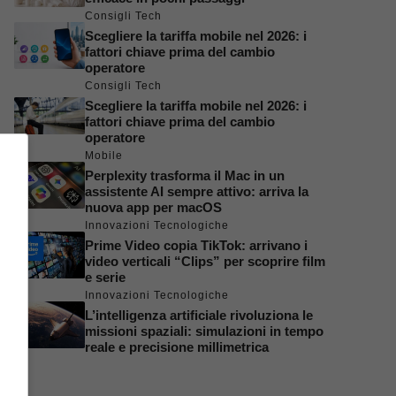
Consigli Tech
Scegliere la tariffa mobile nel 2026: i
fattori chiave prima del cambio
operatore
Consigli Tech
Scegliere la tariffa mobile nel 2026: i
fattori chiave prima del cambio
operatore
Mobile
Perplexity trasforma il Mac in un
assistente AI sempre attivo: arriva la
nuova app per macOS
Innovazioni Tecnologiche
Prime Video copia TikTok: arrivano i
video verticali “Clips” per scoprire film
e serie
Innovazioni Tecnologiche
L’intelligenza artificiale rivoluziona le
missioni spaziali: simulazioni in tempo
reale e precisione millimetrica