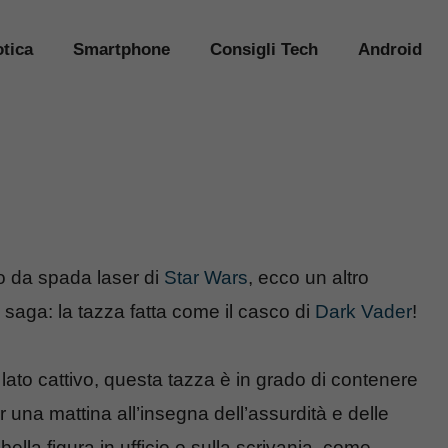
tica
Smartphone
Consigli Tech
Android
o da spada laser di
Star Wars
, ecco un altro
 saga: la tazza fatta come il casco di
Dark Vader
!
 lato cattivo, questa tazza è in grado di contenere
er una mattina all’insegna dell’assurdità e delle
ella figura in ufficio o sulla scrivania, come