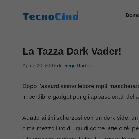
Vai
al
Domo
contenuto
La Tazza Dark Vader!
Aprile 20, 2007
di
Diego Barbera
Dopo l’assurdissimo lettore mp3 mascherat
imperdibile gadget per gli appassionati della
Adatto ai tipi scherzosi con un dark side, un
circa mezzo litro di liquidi come latte o tè, p
citazioni cinematografiche. Fa anche la sua b