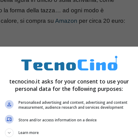
o la forma della tazza… ad ogni modo è
 calore, si compra su
Amazon
per circa 20 euro:
tecnocino.it asks for your consent to use your
personal data for the following purposes:
Personalised advertising and content, advertising and content
measurement, audience research and services development
Store and/or access information on a device
Learn more