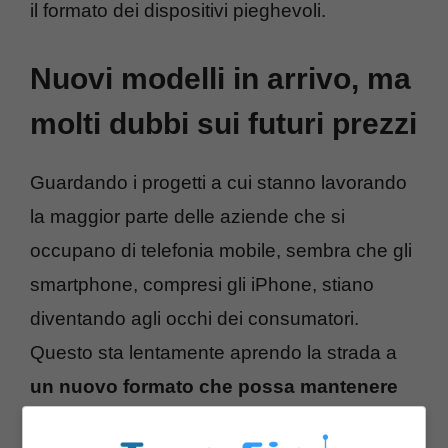
il formato dei dispositivi pieghevoli.
Nuovi modelli in arrivo, ma
molti dubbi sui futuri prezzi
Guardando i progetti a cui stanno lavorando
la maggior parte delle aziende che si
occupano di telefonia mobile, sembra che gli
smartphone, compresi gli iPhone, stiano
diventando agli occhi dei consumatori.
Questo sta lentamente aprendo la strada a
un nuovo formato che possa mantenere
alto l’interesse delle persone
.