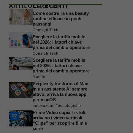
ARTICOLI RECENTI
Consigli Tech
Come costruire una beauty
routine efficace in pochi
passaggi
Consigli Tech
Scegliere la tariffa mobile
nel 2026: i fattori chiave
prima del cambio operatore
Consigli Tech
Scegliere la tariffa mobile
nel 2026: i fattori chiave
prima del cambio operatore
Mobile
Perplexity trasforma il Mac
in un assistente AI sempre
attivo: arriva la nuova app
per macOS
Innovazioni Tecnologiche
Prime Video copia TikTok:
arrivano i video verticali
“Clips” per scoprire film e
serie