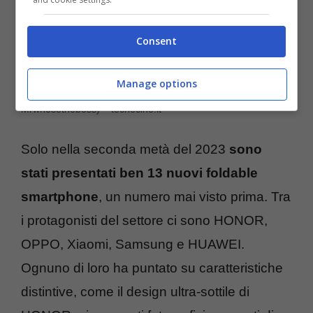
Consent
Il Samsung Z Flip 5 è stato giudicato uno dei migliori
Manage options
smartphone pieghevoli in circolazione (Foto YouTube
Mrwhosetheboss) – tecnocino.it
Solo nella seconda metà del 2023
sono
stati presentati ben 13 nuovi foldable
smartphone
, un numero mai visto prima. Tra
i protagonisti del settore ci sono HONOR,
OPPO, Xiaomi, Samsung e HUAWEI.
Ognuno di loro ha puntato su caratteristiche
distintive, come il design ultra-sottile di