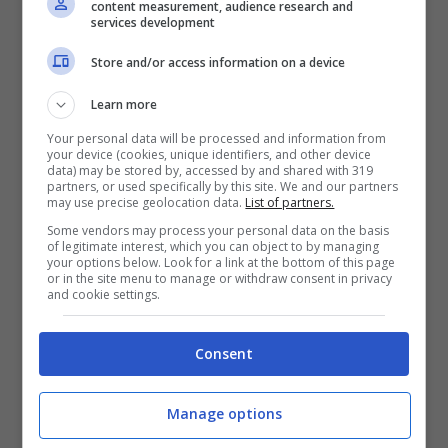
content measurement, audience research and
services development
Scheda Tecnica di Tecnozoom
.
Store and/or access information on a device
Guida completa alle fotocamere digitali di
Learn more
Tecnocino.
Your personal data will be processed and information from
your device (cookies, unique identifiers, and other device
data) may be stored by, accessed by and shared with 319
partners, or used specifically by this site. We and our partners
may use precise geolocation data.
List of partners.
Some vendors may process your personal data on the basis
of legitimate interest, which you can object to by managing
your options below. Look for a link at the bottom of this page
or in the site menu to manage or withdraw consent in privacy
and cookie settings.
Consent
Manage options