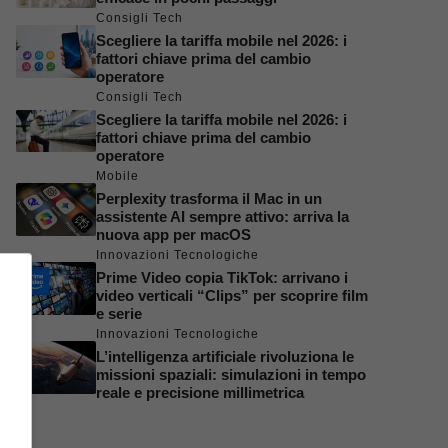
Consigli Tech
Scegliere la tariffa mobile nel 2026: i
fattori chiave prima del cambio
operatore
Consigli Tech
Scegliere la tariffa mobile nel 2026: i
fattori chiave prima del cambio
operatore
Mobile
Perplexity trasforma il Mac in un
assistente AI sempre attivo: arriva la
nuova app per macOS
Innovazioni Tecnologiche
Prime Video copia TikTok: arrivano i
video verticali “Clips” per scoprire film
e serie
Innovazioni Tecnologiche
L’intelligenza artificiale rivoluziona le
missioni spaziali: simulazioni in tempo
reale e precisione millimetrica