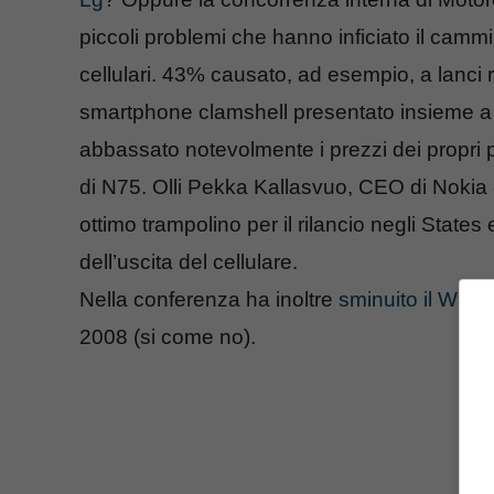
piccoli problemi che hanno inficiato il cam
cellulari. 43% causato, ad esempio, a lanci ri
smartphone clamshell presentato insieme 
abbassato notevolmente i prezzi dei propri p
di N75. Olli Pekka Kallasvuo, CEO di Nokia 
ottimo trampolino per il rilancio negli States e
dell’uscita del cellulare.
Nella conferenza ha inoltre
sminuito il WiM
2008 (si come no).