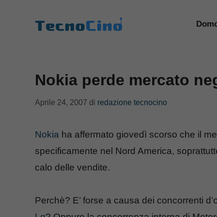
Vai
al
Domo
contenuto
Nokia perde mercato ne
Aprile 24, 2007
di
redazione tecnocino
Nokia
ha affermato giovedì scorso che il me
specificamente nel Nord America, soprattutto 
calo delle vendite.
Perchè? E’ forse a causa dei concorrenti d’
Lg
? Oppure la concorrenza interna di Motoro