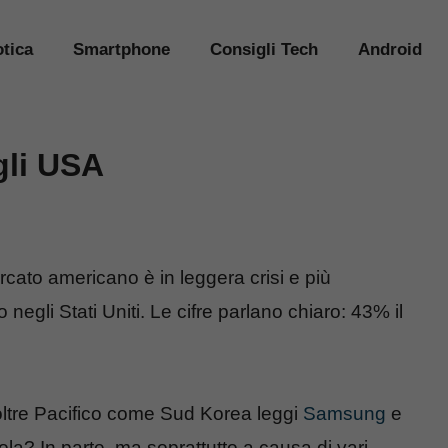
tica
Smartphone
Consigli Tech
Android
gli USA
rcato americano è in leggera crisi e più
negli Stati Uniti. Le cifre parlano chiaro: 43% il
oltre Pacifico come Sud Korea leggi
Samsung
e
la? In parte, ma soprattutto a causa di vari