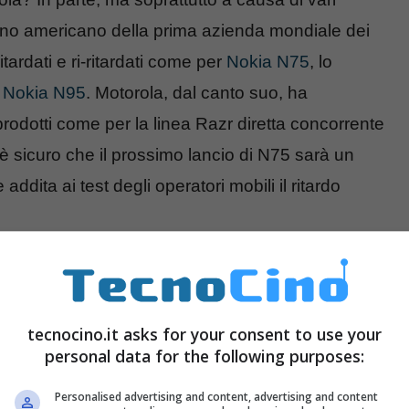
mino americano della prima azienda mondiale dei
tardati e ri-ritardati come per
Nokia N75
, lo
a
Nokia N95
. Motorola, dal canto suo, ha
rodotti come per la linea Razr diretta concorrente
è sicuro che il prossimo lancio di N75 sarà un
 addita ai test degli operatori mobili il ritardo
ax
dicendo che non sarà conveniente prima del
tecnocino.it asks for your consent to use your
personal data for the following purposes:
Personalised advertising and content, advertising and content