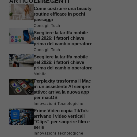
ARTICOLI RECENTI
Consigli Tech
Come costruire una beauty
routine efficace in pochi
passaggi
Consigli Tech
Scegliere la tariffa mobile
nel 2026: i fattori chiave
prima del cambio operatore
Consigli Tech
Scegliere la tariffa mobile
nel 2026: i fattori chiave
prima del cambio operatore
Mobile
Perplexity trasforma il Mac
in un assistente AI sempre
attivo: arriva la nuova app
per macOS
Innovazioni Tecnologiche
Prime Video copia TikTok:
arrivano i video verticali
“Clips” per scoprire film e
serie
Innovazioni Tecnologiche