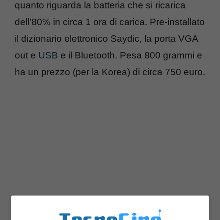
quanto riguarda la batteria che si ricarica
dell’80% in circa 1 ora di carica. Pre-installato
il dizionario elettronico Saydic, la porta VGA
out e
USB
e il Bluetooth. Pesa 800 grammi e
ha un prezzo (per la Korea) di circa 750 euro.