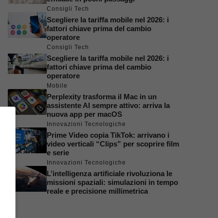
Consigli Tech
Scegliere la tariffa mobile nel 2026: i
fattori chiave prima del cambio
operatore
Consigli Tech
Scegliere la tariffa mobile nel 2026: i
fattori chiave prima del cambio
operatore
Mobile
Perplexity trasforma il Mac in un
assistente AI sempre attivo: arriva la
nuova app per macOS
Innovazioni Tecnologiche
Prime Video copia TikTok: arrivano i
video verticali “Clips” per scoprire film
e serie
Innovazioni Tecnologiche
L’intelligenza artificiale rivoluziona le
missioni spaziali: simulazioni in tempo
reale e precisione millimetrica