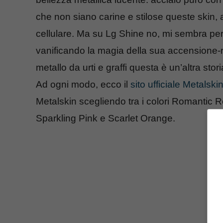
che non siano carine e stilose queste skin, a
cellulare. Ma su Lg Shine no, mi sembra perf
vanificando la magia della sua accensione-
metallo da urti e graffi questa è un’altra stori
Ad ogni modo, ecco il
sito ufficiale Metalski
Metalskin scegliendo tra i colori Romantic 
Sparkling Pink e Scarlet Orange.