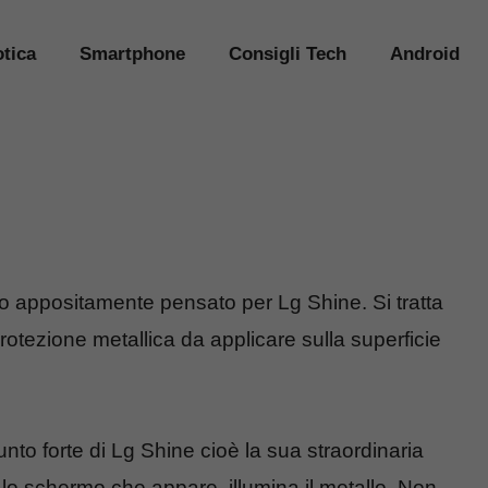
tica
Smartphone
Consigli Tech
Android
o appositamente pensato per Lg Shine. Si tratta
rotezione metallica da applicare sulla superficie
unto forte di Lg Shine cioè la sua straordinaria
 lo schermo che appare, illumina il metallo. Non