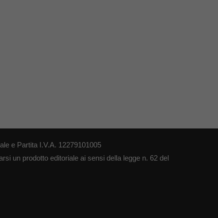
le e Partita I.V.A. 12279101005
si un prodotto editoriale ai sensi della legge n. 62 del