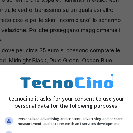
nzi, le vedrei benissimo su un qualsiasi altro
etto così e poi le skin “incorniciano” lo schermo
rivelazione. Poi che proteggano maggiormente il
a.
n
dove per circa 35 euro si possono comprare le
Red, Midnight Black, Pure Green, Ocean Blue,
tecnocino.it asks for your consent to use your
personal data for the following purposes:
Personalised advertising and content, advertising and content
measurement, audience research and services development