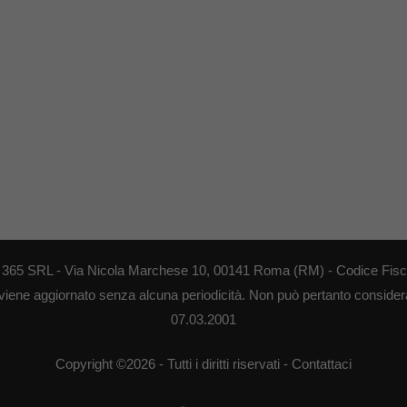
EB 365 SRL - Via Nicola Marchese 10, 00141 Roma (RM) - Codice Fisca
 viene aggiornato senza alcuna periodicità. Non può pertanto considerar
07.03.2001
Copyright ©2026 - Tutti i diritti riservati -
Contattaci