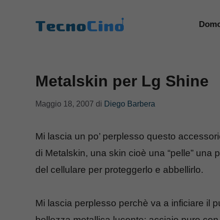
Vai
al
Domo
contenuto
Metalskin per Lg Shine
Maggio 18, 2007
di
Diego Barbera
Mi lascia un po’ perplesso questo accessori
di Metalskin, una skin cioè una “pelle” una p
del cellulare per proteggerlo e abbellirlo.
Mi lascia perplesso perchè va a inficiare il p
bellezza metallica lucente: acciaio puro con