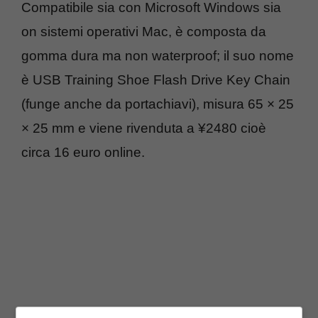
Compatibile sia con Microsoft Windows sia
on sistemi operativi Mac, è composta da
gomma dura ma non waterproof; il suo nome
è USB Training Shoe Flash Drive Key Chain
(funge anche da portachiavi), misura 65 × 25
× 25 mm e viene rivenduta a ¥2480 cioè
circa 16 euro online.