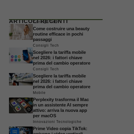
ARTICOLI RECENTI
Consigli Tech
Come costruire una beauty
routine efficace in pochi
passaggi
Consigli Tech
Scegliere la tariffa mobile
nel 2026: i fattori chiave
prima del cambio operatore
Consigli Tech
Scegliere la tariffa mobile
nel 2026: i fattori chiave
prima del cambio operatore
Mobile
Perplexity trasforma il Mac
in un assistente AI sempre
attivo: arriva la nuova app
per macOS
Innovazioni Tecnologiche
Prime Video copia TikTok:
arrivano i video verticali