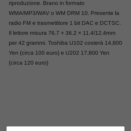
riproduzione. Brano in formato
WMA/MP3/WAV o WM DRM 10. Presente la
radio FM e trasmettitore 1 bit DAC e DCTSC.
Il lettore misura 76.7 × 36.2 × 11.4/12.4mm
per 42 grammi. Toshiba U102 costerà 14,800
Yen (circa 100 euro) e U202 17,800 Yen
(circa 120 euro)