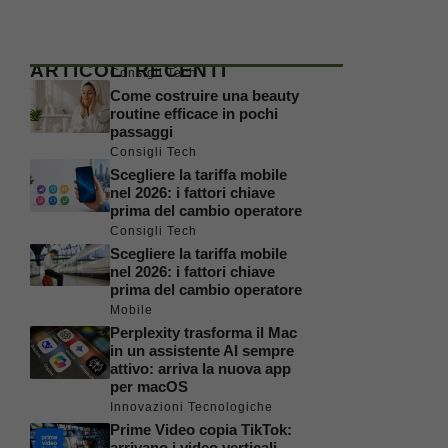
ARTICOLI RECENTI
Consigli Tech
Come costruire una beauty
routine efficace in pochi
passaggi
Consigli Tech
Scegliere la tariffa mobile
nel 2026: i fattori chiave
prima del cambio operatore
Consigli Tech
Scegliere la tariffa mobile
nel 2026: i fattori chiave
prima del cambio operatore
Mobile
Perplexity trasforma il Mac
in un assistente AI sempre
attivo: arriva la nuova app
per macOS
Innovazioni Tecnologiche
Prime Video copia TikTok:
arrivano i video verticali