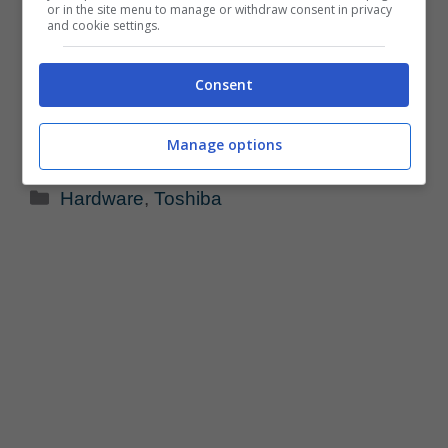
or in the site menu to manage or withdraw consent in privacy
and cookie settings.
Consent
Manage options
Categorie
Hardware
,
Toshiba