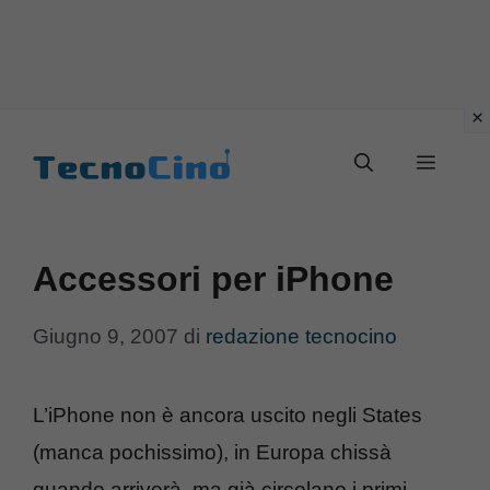
Vai
al
Menu
contenuto
Accessori per iPhone
Giugno 9, 2007
di
redazione tecnocino
L’iPhone non è ancora uscito negli States
(manca pochissimo), in Europa chissà
quando arriverà, ma già circolano i primi