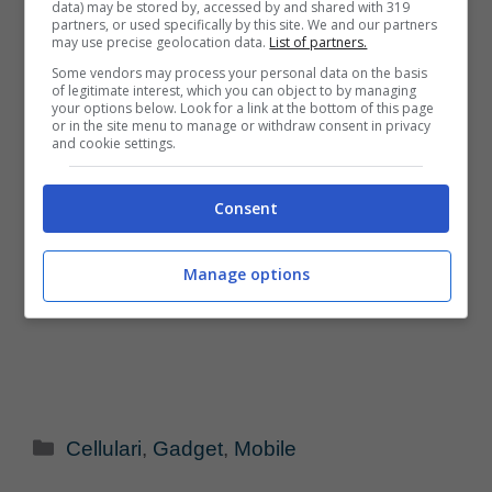
data) may be stored by, accessed by and shared with 319
inattaccabile da polvere e graffi. E’ in sei
partners, or used specifically by this site. We and our partners
may use precise geolocation data.
List of partners.
colori tra cui grigio, rosa, blu, nero.
Some vendors may process your personal data on the basis
of legitimate interest, which you can object to by managing
your options below. Look for a link at the bottom of this page
or in the site menu to manage or withdraw consent in privacy
and cookie settings.
Consent
Manage options
Categorie
Cellulari
,
Gadget
,
Mobile