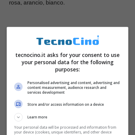
rosa, arancio, bianco.
tecnocino.it asks for your consent to use
your personal data for the following
purposes:
Personalised advertising and content, advertising and
content measurement, audience research and
services development
iPhone FlexiSkin
Store and/or access information on a device
FlexiSkin è un’altra protezione, un po’ meno
Learn more
elegante di Designio ma ugualmente
Your personal data will be processed and information from
efficace, forse anche di più perchè lo rende
your device (cookies, unique identifiers, and other device