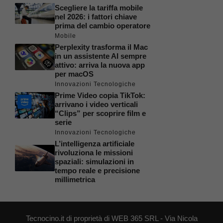
Scegliere la tariffa mobile
nel 2026: i fattori chiave
prima del cambio operatore
Mobile
Perplexity trasforma il Mac
in un assistente AI sempre
attivo: arriva la nuova app
per macOS
Innovazioni Tecnologiche
Prime Video copia TikTok:
arrivano i video verticali
“Clips” per scoprire film e
serie
Innovazioni Tecnologiche
L’intelligenza artificiale
rivoluziona le missioni
spaziali: simulazioni in
tempo reale e precisione
millimetrica
Tecnocino.it di proprietà di WEB 365 SRL - Via Nicola