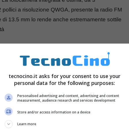
 pollici a risoluzione QWGA, presente la radio FM
e di 13.5 mm lo rende anche estremamente sottile
tà
tecnocino.it asks for your consent to use your
personal data for the following purposes:
Personalised advertising and content, advertising and content
measurement, audience research and services development
Store and/or access information on a device
Learn more