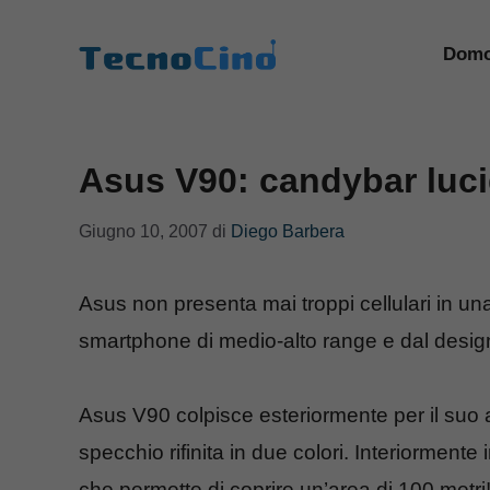
Vai
al
Domo
contenuto
Asus V90: candybar luc
Giugno 10, 2007
di
Diego Barbera
Asus non presenta mai troppi cellulari in un
smartphone di medio-alto range e dal desig
Asus V90 colpisce esteriormente per il suo 
specchio rifinita in due colori. Interiorment
che permette di coprire un’area di 100 metri