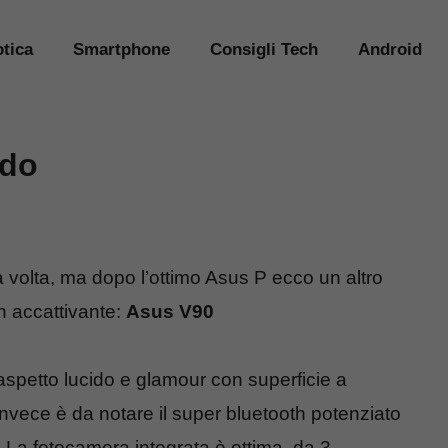
tica
Smartphone
Consigli Tech
Android
ido
a volta, ma dopo l’ottimo Asus P ecco un altro
n accattivante:
Asus V90
aspetto lucido e glamour con superficie a
e invece è da notare il super bluetooth potenziato
! La fotocamera integrata è ottima, da 3