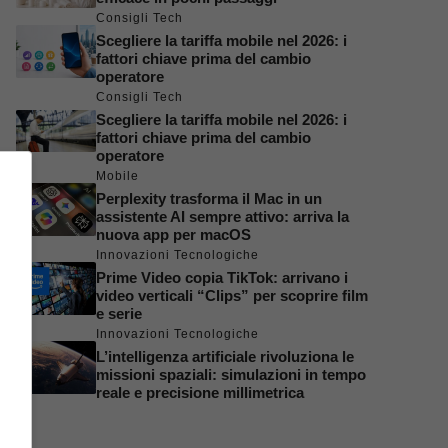
Consigli Tech
Scegliere la tariffa mobile nel 2026: i
fattori chiave prima del cambio
operatore
Consigli Tech
Scegliere la tariffa mobile nel 2026: i
fattori chiave prima del cambio
operatore
Mobile
Perplexity trasforma il Mac in un
assistente AI sempre attivo: arriva la
nuova app per macOS
Innovazioni Tecnologiche
Prime Video copia TikTok: arrivano i
video verticali “Clips” per scoprire film
e serie
Innovazioni Tecnologiche
L’intelligenza artificiale rivoluziona le
missioni spaziali: simulazioni in tempo
reale e precisione millimetrica