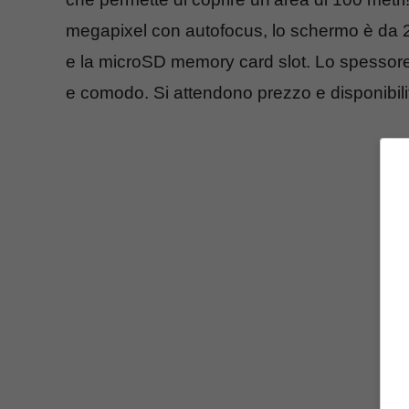
megapixel con autofocus, lo schermo è da 2
e la microSD memory card slot. Lo spessor
e comodo. Si attendono prezzo e disponibili