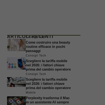
ARTICOLI RECENTI
Consigli Tech
Come costruire una beauty
routine efficace in pochi
passaggi
Consigli Tech
Scegliere la tariffa mobile
nel 2026: i fattori chiave
prima del cambio operatore
Consigli Tech
Scegliere la tariffa mobile
nel 2026: i fattori chiave
prima del cambio operatore
Mobile
Perplexity trasforma il Mac
in un assistente AI sempre