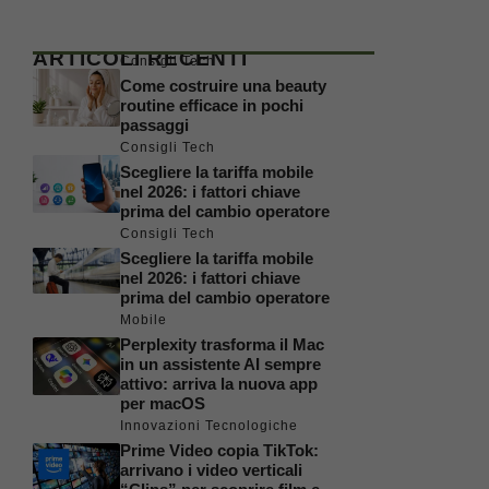
ARTICOLI RECENTI
Consigli Tech
Come costruire una beauty
routine efficace in pochi
passaggi
Consigli Tech
Scegliere la tariffa mobile
nel 2026: i fattori chiave
prima del cambio operatore
Consigli Tech
Scegliere la tariffa mobile
nel 2026: i fattori chiave
prima del cambio operatore
Mobile
Perplexity trasforma il Mac
in un assistente AI sempre
attivo: arriva la nuova app
per macOS
Innovazioni Tecnologiche
Prime Video copia TikTok:
arrivano i video verticali