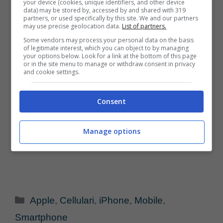
your device (cookies, unique identifiers, and other device
data) may be stored by, accessed by and shared with 319
partners, or used specifically by this site. We and our partners
may use precise geolocation data.
List of partners.
Some vendors may process your personal data on the basis
of legitimate interest, which you can object to by managing
your options below. Look for a link at the bottom of this page
or in the site menu to manage or withdraw consent in privacy
and cookie settings.
Consent
Manage options
Categorie
Apple
,
Cellulari
,
iPhone
,
Mobile
,
Smartphone