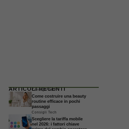
ARTICOLI RECENTI
Consigli Tech
Come costruire una beauty
routine efficace in pochi
passaggi
Consigli Tech
Scegliere la tariffa mobile
nel 2026: i fattori chiave