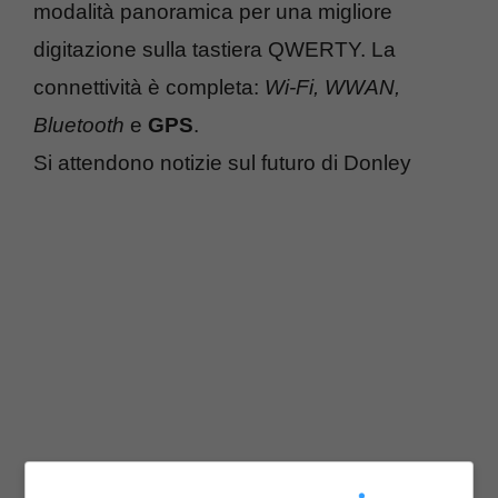
modalità panoramica per una migliore
digitazione sulla tastiera QWERTY. La
connettività è completa:
Wi-Fi, WWAN,
Bluetooth
e
GPS
.
Si attendono notizie sul futuro di Donley