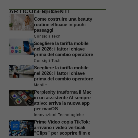
ARTICOLI RECENTI
Consigli Tech
Come costruire una beauty
routine efficace in pochi
passaggi
Consigli Tech
Scegliere la tariffa mobile
nel 2026: i fattori chiave
prima del cambio operatore
Consigli Tech
Scegliere la tariffa mobile
nel 2026: i fattori chiave
prima del cambio operatore
Mobile
Perplexity trasforma il Mac
in un assistente AI sempre
attivo: arriva la nuova app
per macOS
Innovazioni Tecnologiche
Prime Video copia TikTok:
arrivano i video verticali
“Clips” per scoprire film e