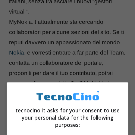
italiani, senza tralasciare i nuovi “gestori
virtuali”.
MyNokia.it attualmente sta cercando
collaboratori per alcune sezioni del sito. Se ti
reputi davvero un appassionato del mondo
Nokia
, e vorresti entrare a far parte del Team,
contatta un collaboratore del portale,
proponiti per dare il tuo contributo, potrai
entrare a far parte dello Staff MyNokia.it e
vivrai da protagonista il tuo modo di vivere
Nokia
tecnocino.it asks for your consent to use
your personal data for the following
purposes: