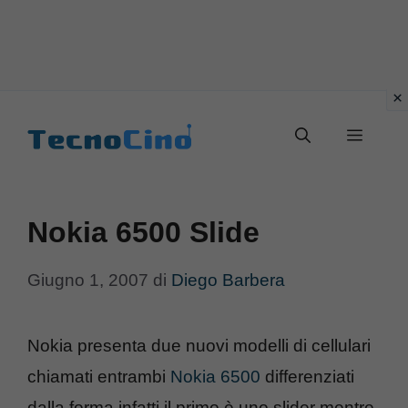
Vai
al
Menu
contenuto
Nokia 6500 Slide
Giugno 1, 2007
di
Diego Barbera
Nokia presenta due nuovi modelli di cellulari
chiamati entrambi
Nokia 6500
differenziati
dalla forma infatti il primo è uno slider mentre