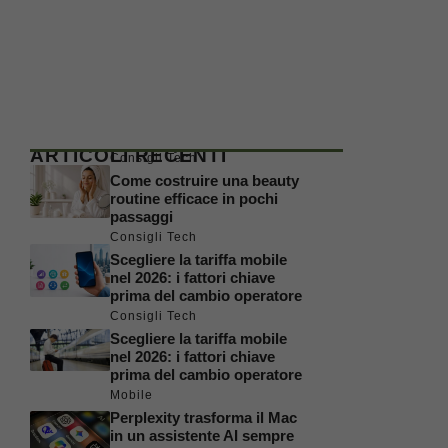
ARTICOLI RECENTI
Consigli Tech
Come costruire una beauty
routine efficace in pochi
passaggi
Consigli Tech
Scegliere la tariffa mobile
nel 2026: i fattori chiave
prima del cambio operatore
Consigli Tech
Scegliere la tariffa mobile
nel 2026: i fattori chiave
prima del cambio operatore
Mobile
Perplexity trasforma il Mac
in un assistente AI sempre