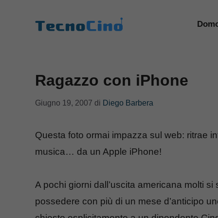
Vai
al
Domo
contenuto
Ragazzo con iPhone
Giugno 19, 2007
di
Diego Barbera
Questa foto ormai impazza sul web: ritrae in
musica… da un Apple iPhone!
A pochi giorni dall’uscita americana molti si
possedere con più di un mese d’anticipo uno de
chiesto esplicitamente a un dipendente Cingu