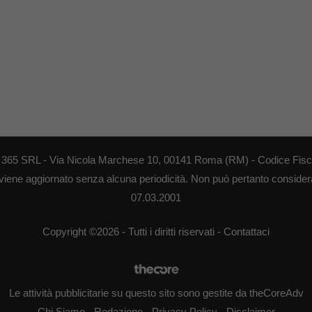
EB 365 SRL - Via Nicola Marchese 10, 00141 Roma (RM) - Codice Fisca
 viene aggiornato senza alcuna periodicità. Non può pertanto considerar
07.03.2001
Copyright ©2026 - Tutti i diritti riservati -
Contattaci
Le attività pubblicitarie su questo sito sono gestite da theCoreAdv
Chi Siamo
-
Redazione
-
Privacy Policy
-
Disclaimer