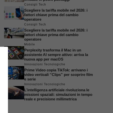
Consigli Tech
Scegliere la tariffa mobile nel 2026: i
fattori chiave prima del cambio
operatore
Consigli Tech
Scegliere la tariffa mobile nel 2026: i
fattori chiave prima del cambio
operatore
Mobile
Perplexity trasforma il Mac in un
assistente AI sempre attivo: arriva la
nuova app per macOS
Innovazioni Tecnologiche
Prime Video copia TikTok: arrivano i
video verticali “Clips” per scoprire film
e serie
Innovazioni Tecnologiche
L’intelligenza artificiale rivoluziona le
missioni spaziali: simulazioni in tempo
reale e precisione millimetrica