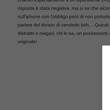
risposta è stata negativa, ma si sa che alcu
sull’iphone con l’obbligo però di non portarl
parlare del divieto di venderlo beh… Quindi
distratto o magari, chi lo sa, un possessore
originale!