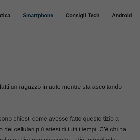
tica
Smartphone
Consigli Tech
Android
fatti un ragazzo in auto mentre sta ascoltando
 sono chiesti come avesse fatto questo tizio a
i cellulari più attesi di tutti i tempi. C’è chi ha
lar se l’iphone girasse tra i dipendenti e la