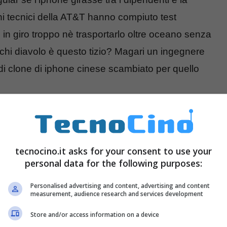
ni tecnici della AT&T hanno compiuto test
o in giro troppo nè trasportarlo oltre oceano senza
 chi diavolo è questo tizio? Magari un ingegnere
 di clone di iphone cinese scambiato per quello
tecnocino.it asks for your consent to use your
personal data for the following purposes:
Personalised advertising and content, advertising and content
measurement, audience research and services development
Store and/or access information on a device