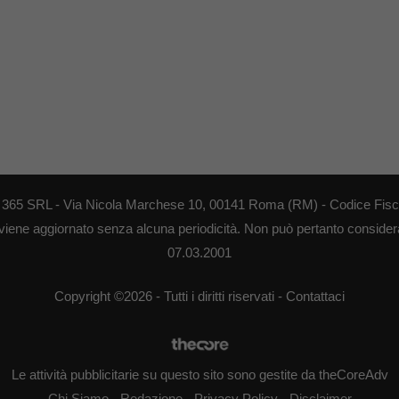
EB 365 SRL - Via Nicola Marchese 10, 00141 Roma (RM) - Codice Fisca
 viene aggiornato senza alcuna periodicità. Non può pertanto considerar
07.03.2001
Copyright ©2026 - Tutti i diritti riservati -
Contattaci
Le attività pubblicitarie su questo sito sono gestite da theCoreAdv
Chi Siamo
-
Redazione
-
Privacy Policy
-
Disclaimer