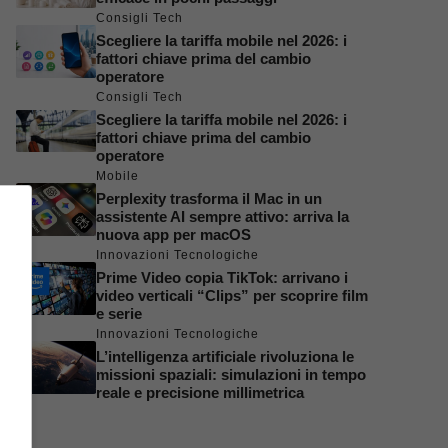
Consigli Tech
Scegliere la tariffa mobile nel 2026: i
fattori chiave prima del cambio
operatore
Consigli Tech
Scegliere la tariffa mobile nel 2026: i
fattori chiave prima del cambio
operatore
Mobile
Perplexity trasforma il Mac in un
assistente AI sempre attivo: arriva la
nuova app per macOS
Innovazioni Tecnologiche
Prime Video copia TikTok: arrivano i
video verticali “Clips” per scoprire film
e serie
Innovazioni Tecnologiche
L’intelligenza artificiale rivoluziona le
missioni spaziali: simulazioni in tempo
reale e precisione millimetrica