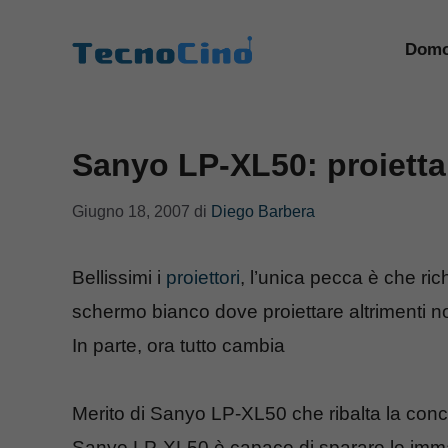
Vai
al
Domo
contenuto
Sanyo LP-XL50: proietta
Giugno 18, 2007
di
Diego Barbera
Bellissimi i
proiettori
, l’unica pecca è che ric
schermo bianco dove proiettare altrimenti non
In parte, ora tutto cambia
Merito di Sanyo LP-XL50 che ribalta la conce
Sanyo LP-XL50 è capace di sparare le immagini