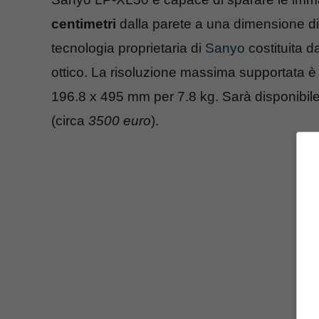
centimetri
dalla parete a una dimensione d
tecnologia proprietaria di
Sanyo
costituita 
ottico. La risoluzione massima supportata è d
196.8 x 495 mm per 7.8 kg. Sarà disponibil
(circa
3500 euro
).