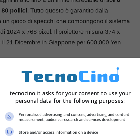
i
80 pollici
. Tutto questo è garantito dalla
da un gioco di specchi che compongono il sistema
i 1024 x 768 pixel. Il proiettore misura 374 x
e il 21 Dicembre in Giappone per 600,000 Yen
tecnocino.it asks for your consent to use your
personal data for the following purposes:
Personalised advertising and content, advertising and content
measurement, audience research and services development
Store and/or access information on a device