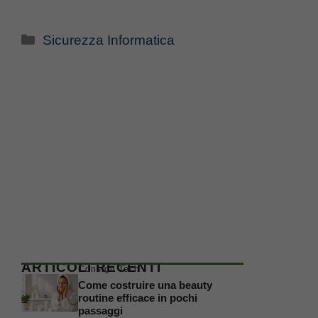
Categorie
Sicurezza Informatica
ARTICOLI RECENTI
Consigli Tech
Come costruire una beauty
routine efficace in pochi
passaggi