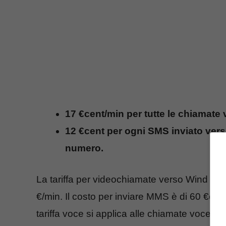
17 €cent/min per tutte le chiamate 
12 €cent per ogni SMS inviato verso a
numero.
La tariffa per videochiamate verso Wind è di 5
€/min. Il costo per inviare MMS è di 60 €cen
tariffa voce si applica alle chiamate voce n