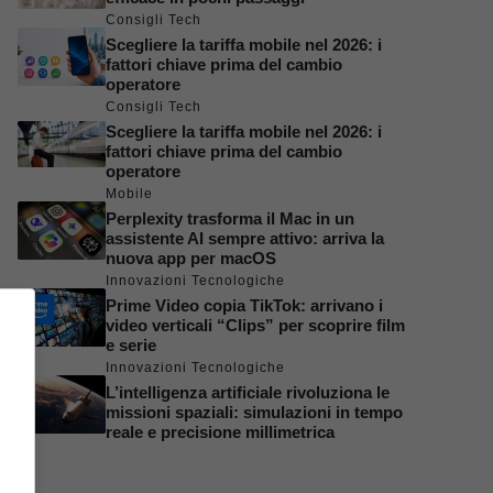
Consigli Tech
Scegliere la tariffa mobile nel 2026: i
fattori chiave prima del cambio
operatore
Consigli Tech
Scegliere la tariffa mobile nel 2026: i
fattori chiave prima del cambio
operatore
Mobile
Perplexity trasforma il Mac in un
assistente AI sempre attivo: arriva la
nuova app per macOS
Innovazioni Tecnologiche
Prime Video copia TikTok: arrivano i
video verticali “Clips” per scoprire film
e serie
Innovazioni Tecnologiche
L’intelligenza artificiale rivoluziona le
missioni spaziali: simulazioni in tempo
reale e precisione millimetrica