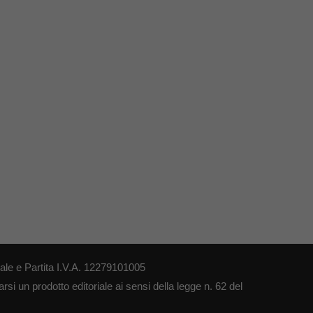
le e Partita I.V.A. 12279101005
si un prodotto editoriale ai sensi della legge n. 62 del