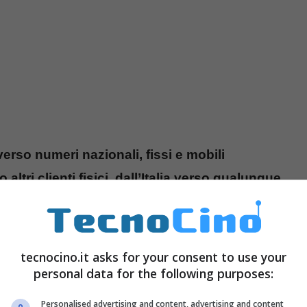
verso numeri nazionali, fissi e mobili
ltri clienti fisici, dall’Italia verso qualunque
0 €cent/min., verso gli altri operatori è di 1
tecnocino.it asks for your consent to use your
t. La notifica degli sms costa sempre 12 €cent. La
personal data for the following purposes:
azionali, ad eccezione delle chiamate verso
Personalised advertising and content, advertising and content