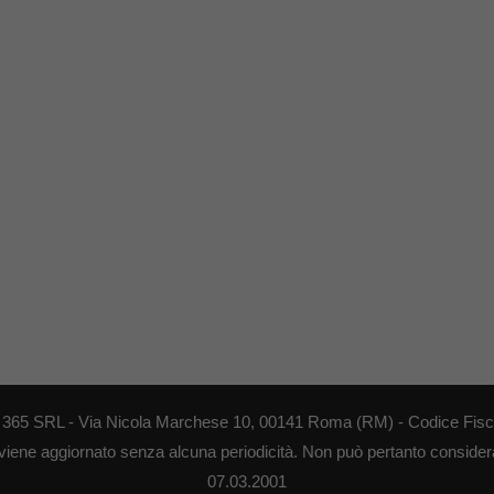
EB 365 SRL - Via Nicola Marchese 10, 00141 Roma (RM) - Codice Fisca
 viene aggiornato senza alcuna periodicità. Non può pertanto considerar
07.03.2001