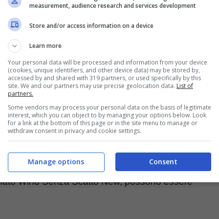
measurement, audience research and services development
Store and/or access information on a device
Learn more
Your personal data will be processed and information from your device
(cookies, unique identifiers, and other device data) may be stored by,
accessed by and shared with 319 partners, or used specifically by this
site. We and our partners may use precise geolocation data.
List of
partners.
Some vendors may process your personal data on the basis of legitimate
interest, which you can object to by managing your options below. Look
for a link at the bottom of this page or in the site menu to manage or
withdraw consent in privacy and cookie settings.
Manage options
Consent
 contiene 5€ di traffico.
gnato Wind Senza Scatto New, possono essere